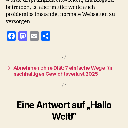
wurde ursprünglich entwickelt, um Blogs zu
betreiben, ist aber mittlerweile auch
problemlos imstande, normale Webseiten zu
versorgen.
F
M
E
T
a
as
m
ei
c
to
ai
le
e
d
l
n
→
Abnehmen ohne Diät: 7 einfache Wege für
b
o
nachhaltigen Gewichtsverlust 2025
o
n
o
k
Eine Antwort auf „Hallo
Welt!“