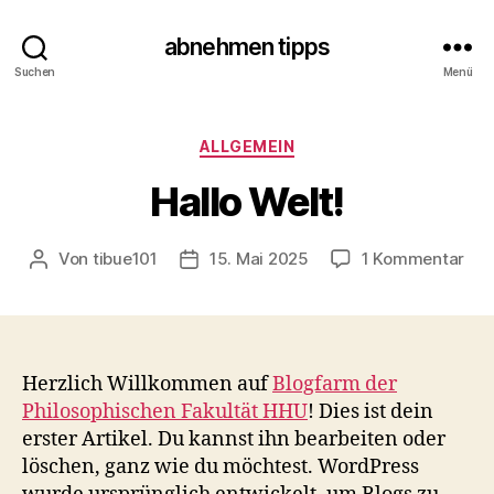
abnehmen tipps
Suchen
Menü
Kategorien
ALLGEMEIN
Hallo Welt!
zu
Von
tibue101
15. Mai 2025
1 Kommentar
Beitragsautor
Veröffentlichungsdatum
Hal
Wel
Herzlich Willkommen auf
Blogfarm der
Philosophischen Fakultät HHU
! Dies ist dein
erster Artikel. Du kannst ihn bearbeiten oder
löschen, ganz wie du möchtest. WordPress