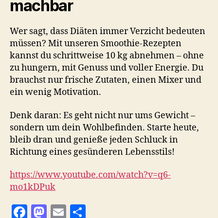
machbar
Wer sagt, dass Diäten immer Verzicht bedeuten
müssen? Mit unseren Smoothie-Rezepten
kannst du schrittweise 10 kg abnehmen – ohne
zu hungern, mit Genuss und voller Energie. Du
brauchst nur frische Zutaten, einen Mixer und
ein wenig Motivation.
Denk daran: Es geht nicht nur ums Gewicht –
sondern um dein Wohlbefinden. Starte heute,
bleib dran und genieße jeden Schluck in
Richtung eines gesünderen Lebensstils!
https://www.youtube.com/watch?v=q6-
mo1kDPuk
F
M
E
T