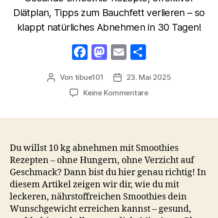
Diätplan, Tipps zum Bauchfett verlieren – so
klappt natürliches Abnehmen in 30 Tagen!
F
M
E
T
a
a
m
ei
Von
tibue101
23. Mai 2025
Beitragsautor
Veröffentlichungsdatum
c
st
ail
le
zu
Keine Kommentare
e
o
n
10
b
d
kg
abnehmen
o
o
mit
o
n
Smoothies
Du willst 10 kg abnehmen mit Smoothies
k
Rezepten
Rezepten – ohne Hungern, ohne Verzicht auf
–
Geschmack? Dann bist du hier genau richtig! In
So
diesem Artikel zeigen wir dir, wie du mit
schaffst
leckeren, nährstoffreichen Smoothies dein
du
Wunschgewicht erreichen kannst – gesund,
den