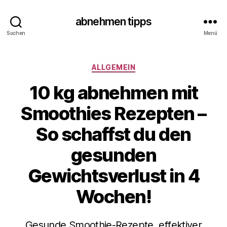
abnehmen tipps
Suchen
Menü
Kategorien
ALLGEMEIN
10 kg abnehmen mit
Smoothies Rezepten –
So schaffst du den
gesunden
Gewichtsverlust in 4
Wochen!
Gesunde Smoothie-Rezepte, effektiver