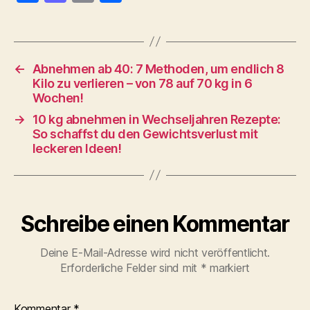
a
as
m
ei
c
to
ai
le
e
d
l
n
←
Abnehmen ab 40: 7 Methoden, um endlich 8
b
o
Kilo zu verlieren – von 78 auf 70 kg in 6
o
n
Wochen!
o
→
10 kg abnehmen in Wechseljahren Rezepte:
So schaffst du den Gewichtsverlust mit
k
leckeren Ideen!
Schreibe einen Kommentar
Deine E-Mail-Adresse wird nicht veröffentlicht.
Erforderliche Felder sind mit
*
markiert
Kommentar
*