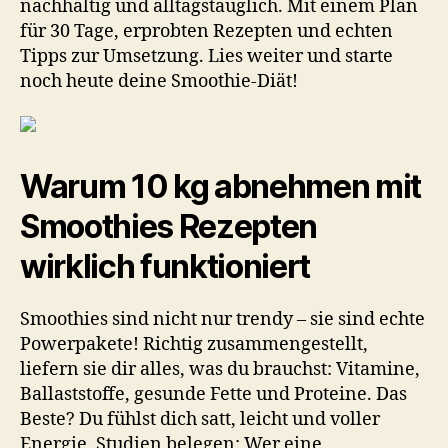
nachhaltig und alltagstauglich. Mit einem Plan
gesunden
Gewichtsverlust
für 30 Tage, erprobten Rezepten und echten
in
Tipps zur Umsetzung. Lies weiter und starte
4
noch heute deine Smoothie-Diät!
Wochen!
Warum 10 kg abnehmen mit
Smoothies Rezepten
wirklich funktioniert
Smoothies sind nicht nur trendy – sie sind echte
Powerpakete! Richtig zusammengestellt,
liefern sie dir alles, was du brauchst: Vitamine,
Ballaststoffe, gesunde Fette und Proteine. Das
Beste? Du fühlst dich satt, leicht und voller
Energie. Studien belegen: Wer eine