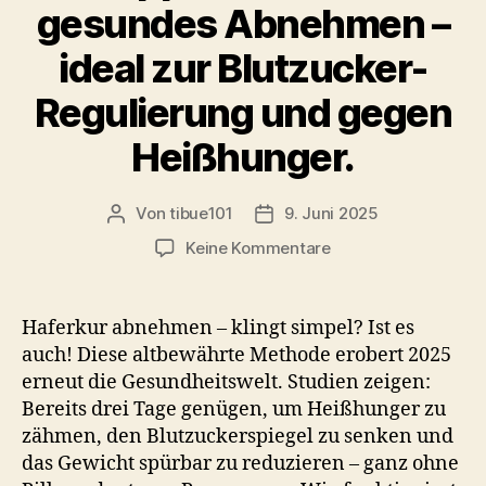
gesundes Abnehmen –
ideal zur Blutzucker-
Regulierung und gegen
Heißhunger.
Von
tibue101
9. Juni 2025
Beitragsautor
Veröffentlichungsdatum
zu
Keine Kommentare
Haferkur
Abnehmen:
In
Haferkur abnehmen – klingt simpel? Ist es
3
auch! Diese altbewährte Methode erobert 2025
Tagen
erneut die Gesundheitswelt. Studien zeigen:
bis
Bereits drei Tage genügen, um Heißhunger zu
zu
zähmen, den Blutzuckerspiegel zu senken und
3
das Gewicht spürbar zu reduzieren – ganz ohne
Kilo
verlieren