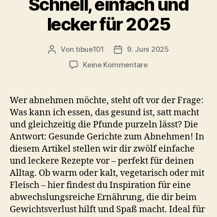
Schnell, einfach und
lecker für 2025
Von
tibue101
9. Juni 2025
Beitragsautor
Veröffentlichungsdatum
zu
Keine Kommentare
12
gesunde
Gerichte
Wer abnehmen möchte, steht oft vor der Frage:
zum
Was kann ich essen, das gesund ist, satt macht
Abnehmen
und gleichzeitig die Pfunde purzeln lässt? Die
–
Antwort: Gesunde Gerichte zum Abnehmen! In
Schnell,
diesem Artikel stellen wir dir zwölf einfache
einfach
und leckere Rezepte vor – perfekt für deinen
und
lecker
Alltag. Ob warm oder kalt, vegetarisch oder mit
für
Fleisch – hier findest du Inspiration für eine
2025
abwechslungsreiche Ernährung, die dir beim
Gewichtsverlust hilft und Spaß macht. Ideal für