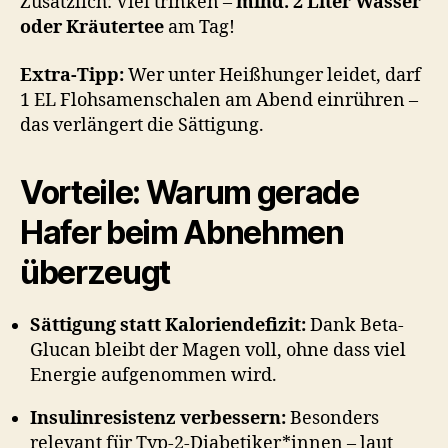
Zusätzlich: Viel trinken –
mind. 2 Liter Wasser
oder Kräutertee
am Tag!
Extra-Tipp:
Wer unter Heißhunger leidet, darf
1 EL Flohsamenschalen am Abend einrühren –
das verlängert die Sättigung.
Vorteile: Warum gerade
Hafer beim Abnehmen
überzeugt
Sättigung statt Kaloriendefizit:
Dank Beta-
Glucan bleibt der Magen voll, ohne dass viel
Energie aufgenommen wird.
Insulinresistenz verbessern:
Besonders
relevant für Typ-2-Diabetiker*innen – laut