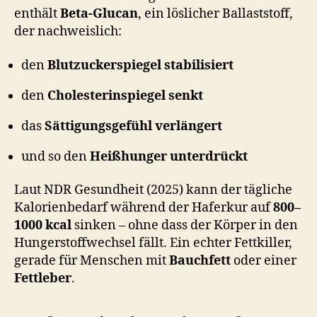
:
enthält
Beta-Glucan
, ein löslicher Ballaststoff,
Haferkur
der nachweislich:
Erfahrungen,
Rezepte
den
Blutzuckerspiegel stabilisiert
und
Tipps
den
Cholesterinspiegel senkt
für
effektives,
das
Sättigungsgefühl verlängert
gesundes
Abnehmen
und so den
Heißhunger unterdrückt
–
ideal
Laut NDR Gesundheit (2025) kann der tägliche
zur
Kalorienbedarf während der Haferkur auf
800–
Blutzucker-
1000 kcal
sinken – ohne dass der Körper in den
Regulierung
Hungerstoffwechsel fällt. Ein echter Fettkiller,
und
gegen
gerade für Menschen mit
Bauchfett
oder einer
Heißhunger.
Fettleber
.