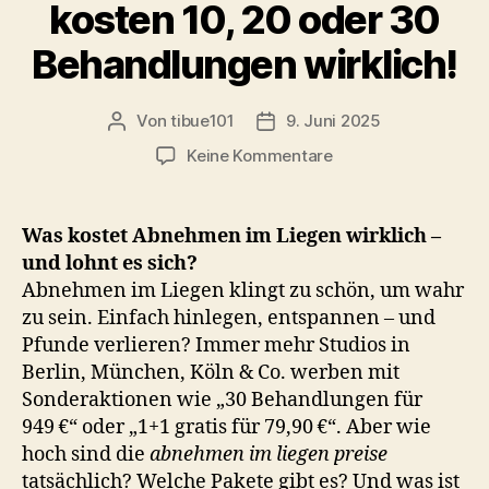
kosten 10, 20 oder 30
Behandlungen wirklich!
Von
tibue101
9. Juni 2025
Beitragsautor
Veröffentlichungsdatum
zu
Keine Kommentare
Abnehmen
im
Liegen
Was kostet Abnehmen im Liegen wirklich –
Preise
und lohnt es sich?
2025:
Abnehmen im Liegen klingt zu schön, um wahr
So
zu sein. Einfach hinlegen, entspannen – und
viel
Pfunde verlieren? Immer mehr Studios in
kosten
Berlin, München, Köln & Co. werben mit
10,
20
Sonderaktionen wie „30 Behandlungen für
oder
949 €“ oder „1+1 gratis für 79,90 €“. Aber wie
30
hoch sind die
abnehmen im liegen preise
Behandlungen
tatsächlich? Welche Pakete gibt es? Und was ist