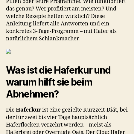
Pillen oder teure Programme. Wie funktioniert
–
das genau? Wer profitiert am meisten? Und
So
welche Rezepte helfen wirklich? Diese
klappt
Anleitung liefert alle Antworten und ein
es
konkretes 3-Tage-Programm – mit Hafer als
wirklich!
S
natürlichem Schlankmacher.
E
O
-
B
e
Was ist die Haferkur und
s
c
warum hilft sie beim
h
Abnehmen?
r
e
i
Die
Haferkur
ist eine gezielte Kurzzeit-Diät, bei
b
der für zwei bis vier Tage hauptsächlich
u
Haferflocken verzehrt werden – meist als
n
g
Haferbrei oder Overnight Oats. Der Clou: Hafer