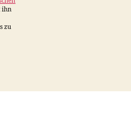
schen
t ihn
s zu