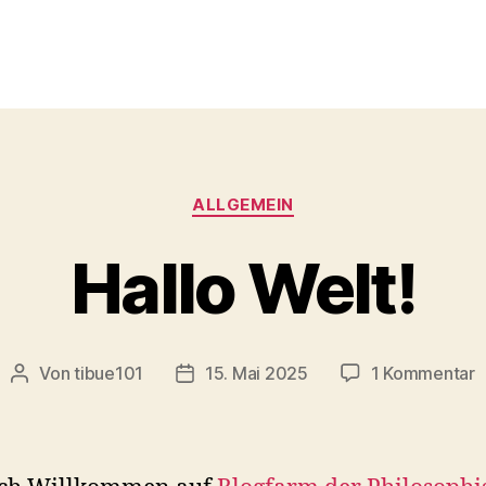
Kategorien
ALLGEMEIN
Hallo Welt!
z
Von
tibue101
15. Mai 2025
1 Kommentar
Beitragsautor
Veröffentlichungsdatum
H
W