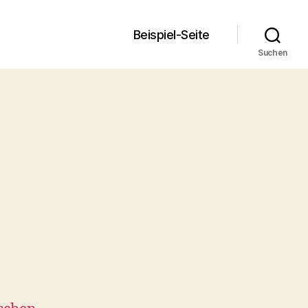
Beispiel-Seite
Suchen
u
allo
elt!