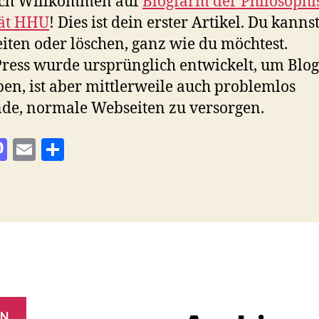
ich Willkommen auf
Blogfarm der Philosophi
tät HHU
! Dies ist dein erster Artikel. Du kanns
iten oder löschen, ganz wie du möchtest.
ess wurde ursprünglich entwickelt, um Blog
ben, ist aber mittlerweile auch problemlos
de, normale Webseiten zu versorgen.
M
E
T
as
m
ei
to
ai
le
d
l
n
o
n
EN