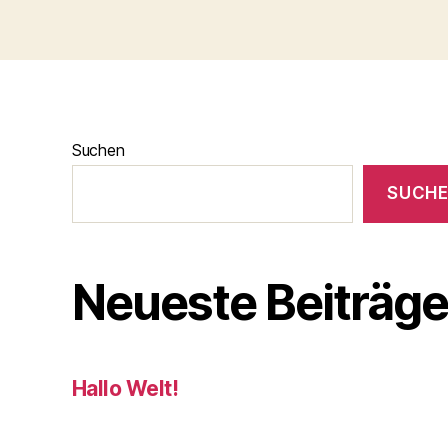
c
e
b
o
o
Suchen
k
SUCH
Neueste Beiträg
Hallo Welt!