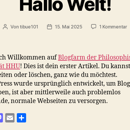
Hallo Welt!
z
Von
tibue101
15. Mai 2025
1 Kommentar
Beitragsautor
Veröffentlichungsdatum
H
W
ich Willkommen auf
Blogfarm der Philosophi
tät HHU
! Dies ist dein erster Artikel. Du kanns
iten oder löschen, ganz wie du möchtest.
ess wurde ursprünglich entwickelt, um Blog
ben, ist aber mittlerweile auch problemlos
de, normale Webseiten zu versorgen.
M
E
T
as
m
ei