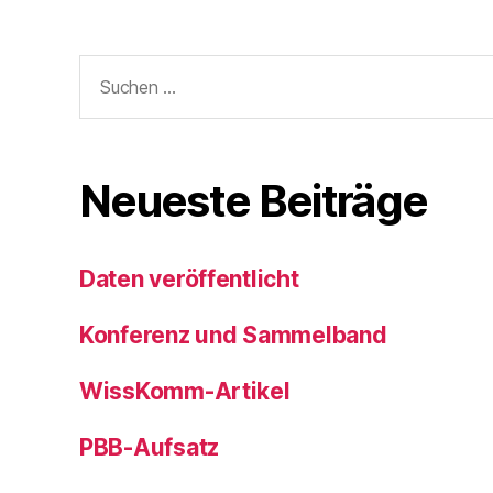
o
o
Suchen
k
nach:
Neueste Beiträge
Daten veröffentlicht
Konferenz und Sammelband
WissKomm-Artikel
PBB-Aufsatz