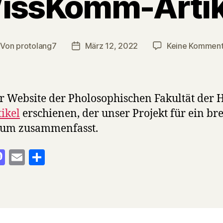
issKomm-Artik
Von
protolang7
März 12, 2022
Keine Komment
itragsautor
Veröffentlichungsdatum
r Website der Pholosophischen Fakultät der 
tikel
erschienen, der unser Projekt für ein bre
kum zusammenfasst.
M
E
T
as
m
ei
to
ai
le
d
l
n
o