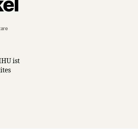
el
zu
are
WissKomm-
Artikel
HHU ist
ites