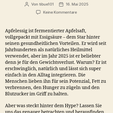
Von
tibue101
16. Mai 2025
Beitragsautor
Veröffentlichungsdatum
zu
Keine Kommentare
Apfelessig
für
den
Apfelessig ist fermentierter Apfelsaft,
Gewichtsverlust
vollgepackt mit Essigsäure – dem Star hinter
–
seinen gesundheitlichen Vorteilen. Er wird seit
Wissenschaft,
Jahrhunderten als natürliches Heilmittel
Rezept
verwendet, aber im Jahr 2025 ist er beliebter
und
denn je für den Gewichtsverlust. Warum? Er ist
Tipps
erschwinglich, natürlich und lässt sich super
einfach in den Alltag integrieren. Die
Menschen lieben ihn für sein Potenzial, Fett zu
verbrennen, den Hunger zu zügeln und den
Blutzucker im Griff zu halten.
Aber was steckt hinter dem Hype? Lassen Sie
uns das genauer betrachten und herausfinden,