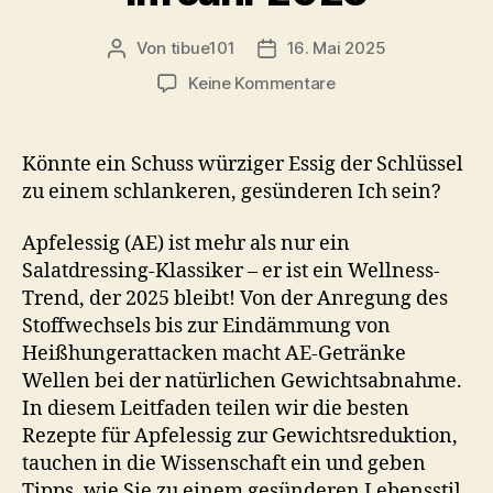
Von
tibue101
16. Mai 2025
Beitragsautor
Veröffentlichungsdatum
zu
Keine Kommentare
Die
besten
Apfelessiggetränke
Könnte ein Schuss würziger Essig der Schlüssel
für
zu einem schlankeren, gesünderen Ich sein?
ein
gesünderes
Apfelessig (AE) ist mehr als nur ein
Leben
Salatdressing-Klassiker – er ist ein Wellness-
im
Trend, der 2025 bleibt! Von der Anregung des
Jahr
2025
Stoffwechsels bis zur Eindämmung von
Heißhungerattacken macht AE-Getränke
Wellen bei der natürlichen Gewichtsabnahme.
In diesem Leitfaden teilen wir die besten
Rezepte für Apfelessig zur Gewichtsreduktion,
tauchen in die Wissenschaft ein und geben
Tipps, wie Sie zu einem gesünderen Lebensstil