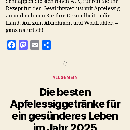
Schnappen Sie sich rohen ACV, rühren Sie Ihr
Rezept für den Gewichtsverlust mit Apfelessig
an und nehmen Sie Ihre Gesundheit in die
Hand. Auf zum Abnehmen und Wohlfühlen –
ganz natürlich!
F
M
E
T
a
as
m
ei
c
to
ai
le
e
d
l
n
Kategorien
ALLGEMEIN
b
o
Die besten
o
n
o
Apfelessiggetränke für
k
ein gesünderes Leben
im Jahr 2025