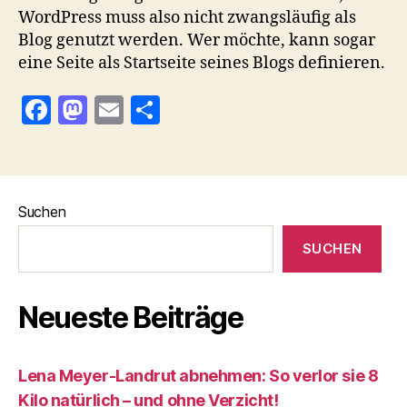
WordPress muss also nicht zwangsläufig als
Blog genutzt werden. Wer möchte, kann sogar
eine Seite als Startseite seines Blogs definieren.
F
M
E
T
a
as
m
ei
c
to
ai
le
e
d
l
n
Suchen
b
o
o
n
SUCHEN
o
k
Neueste Beiträge
Lena Meyer-Landrut abnehmen: So verlor sie 8
Kilo natürlich – und ohne Verzicht!