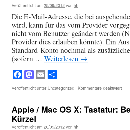
und
Veröffentlicht am
25/09/2012
von
hh
ohn
„_au
Die E-Mail-Adresse, die bei ausgehende
wird, kann für das vom Provider vorge
nicht vom Benutzer geändert werden (NB
Provider dies erlauben könnte). Ein Aus
Standard-Konto nochmal als zusätzlich
(sofern …
Weiterlesen
→
Facebook
Mastodon
Email
Teilen
für
Veröffentlicht unter
Uncategorized
|
Kommentare deaktiviert
Ope
Xch
Stan
Apple / Mac OS X: Tastatur: 
E-
Kürzel
Mail
Adr
Veröffentlicht am
20/09/2012
von
hh
nich