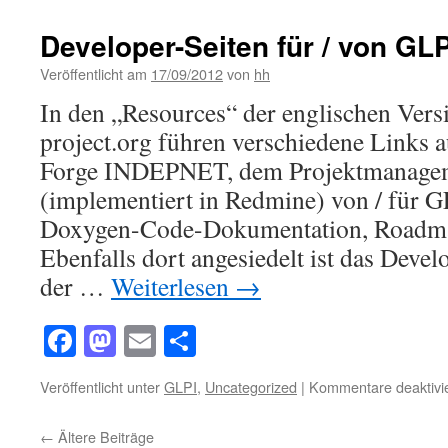
Developer-Seiten für / von GLP
Veröffentlicht am
17/09/2012
von
hh
In den „Resources“ der englischen Vers
project.org führen verschiedene Links a
Forge INDEPNET, dem Projektmanage
(implementiert in Redmine) von / für 
Doxygen-Code-Dokumentation, Roadma
Ebenfalls dort angesiedelt ist das Deve
der …
Weiterlesen
→
Facebook
Mastodon
Email
Teilen
Veröffentlicht unter
GLPI
,
Uncategorized
|
Kommentare deaktivie
←
Ältere Beiträge