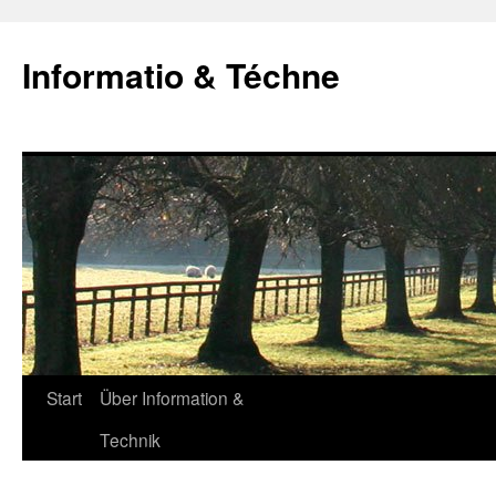
Zum
Inhalt
Informatio & Téchne
springen
Start
Über Information &
Technik