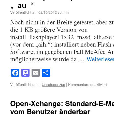
„_au_“
mit
Add
Veröffentlicht am
02/10/2012
von
hh
ons
Noch nicht in der Breite getestet, aber 
die 1 KB größere Version von
install_flashplayer11x32_mssd_aih.exe
(vor dem „aih.“) installiert neben Flash
Software, im gegebenen Fall McAfee An
möglicherweise wurde da …
Weiterles
Facebook
Mastodon
Email
Teilen
für
Veröffentlicht unter
Uncategorized
|
Kommentare deaktiviert
Flas
Play
Setu
Open-Xchange: Standard-E-Mai
Date
vom Benutzer änderbar
mit