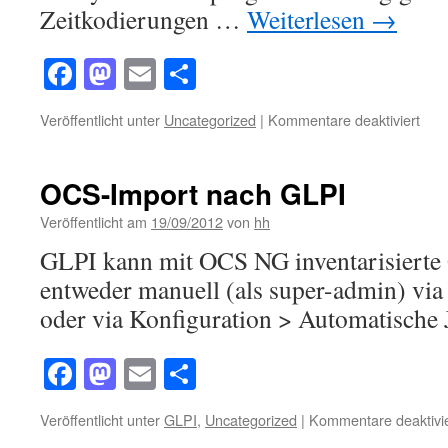
Zeitkodierungen …
Weiterlesen
→
Facebook
Mastodon
Email
Teilen
für
Veröffentlicht unter
Uncategorized
|
Kommentare deaktiviert
Eud
POP
Mail
OCS-Import nach GLPI
auf
IMA
Veröffentlicht am
19/09/2012
von
hh
Serv
GLPI kann mit OCS NG inventarisierte 
vers
entweder manuell (als super-admin) v
oder via Konfiguration > Automatische 
Facebook
Mastodon
Email
Teilen
Veröffentlicht unter
GLPI
,
Uncategorized
|
Kommentare deaktivie