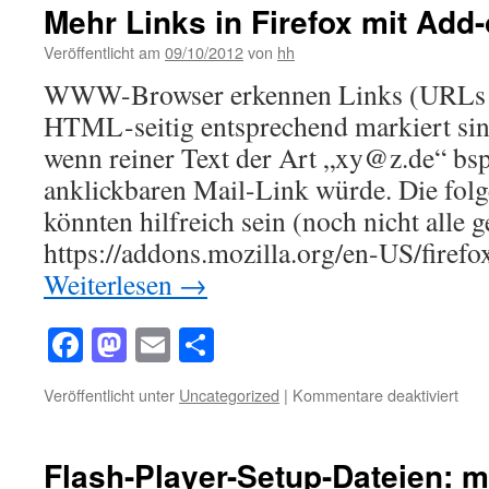
Mehr Links in Firefox mit Add
Veröffentlicht am
09/10/2012
von
hh
WWW-Browser erkennen Links (URLs /
HTML-seitig entsprechend markiert sin
wenn reiner Text der Art „xy@z.de“ bsp
anklickbaren Mail-Link würde. Die fol
könnten hilfreich sein (noch nicht alle ge
https://addons.mozilla.org/en-US/firef
Weiterlesen
→
Facebook
Mastodon
Email
Teilen
für
Veröffentlicht unter
Uncategorized
|
Kommentare deaktiviert
Meh
Link
in
Flash-Player-Setup-Dateien: m
Fire