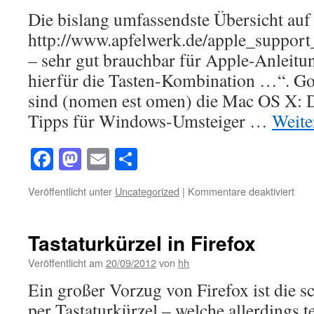
vom
Die bislang umfassendste Übersicht au
Benu
http://www.apfelwerk.de/apple_support
ände
– sehr gut brauchbar für Apple-Anleitu
hierfür die Tasten-Kombination …“. Go
sind (nomen est omen) die Mac OS X: D
Tipps für Windows-Umsteiger …
Weite
Facebook
Mastodon
Email
Teilen
für
Veröffentlicht unter
Uncategorized
|
Kommentare deaktiviert
App
/
Mac
Tastaturkürzel in Firefox
OS
X:
Veröffentlicht am
20/09/2012
von
hh
Tast
Ein großer Vorzug von Firefox ist die s
Ben
und
per Tastaturkürzel – welche allerdings 