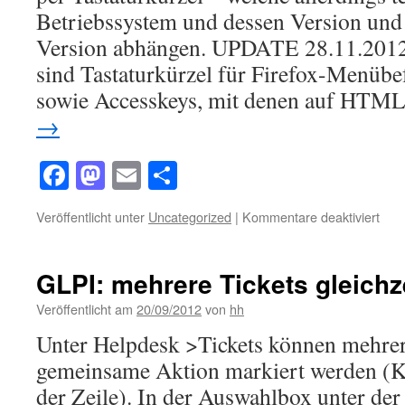
Kürz
Betriebssystem und dessen Version und 
Version abhängen. UPDATE 28.11.2012
sind Tastaturkürzel für Firefox-Menübe
sowie Accesskeys, mit denen auf HTM
→
Facebook
Mastodon
Email
Teilen
für
Veröffentlicht unter
Uncategorized
|
Kommentare deaktiviert
Tast
in
Fire
GLPI: mehrere Tickets gleichz
Veröffentlicht am
20/09/2012
von
hh
Unter Helpdesk >Tickets können mehrere
gemeinsame Aktion markiert werden (
der Zeile). In der Auswahlbox unter der