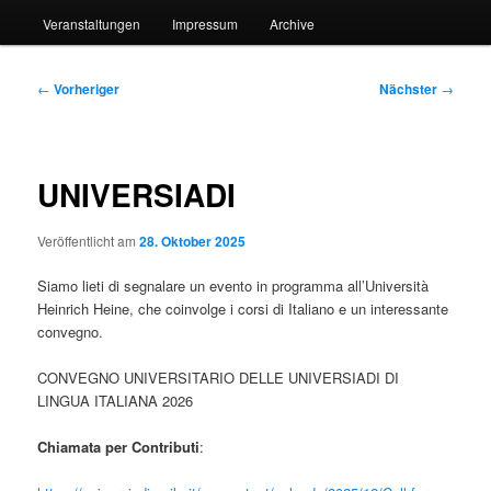
Veranstaltungen
Impressum
Archive
Beitragsnavigation
←
Vorheriger
Nächster
→
UNIVERSIADI
Veröffentlicht am
28. Oktober 2025
Siamo lieti di segnalare un evento in programma all’Università
Heinrich Heine, che coinvolge i corsi di Italiano e un interessante
convegno.
CONVEGNO UNIVERSITARIO DELLE UNIVERSIADI DI
LINGUA ITALIANA 2026
Chiamata per Contributi
: