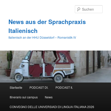
Zum
primären
Such
Inhalt
springen
News aus der Sprachpraxis
Italienisch
Italienisch an der HHU Düsseldorf – Romanistik IV
Hauptmenü
Startseite
PODCAST Dt.
PODCAST It.
Itinerario sul campus
News
CONVEGNO DELLE UNIVERSIADI DI LINGUA ITALIANA 2026