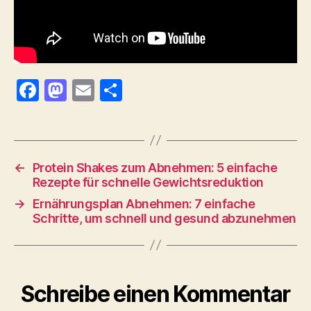
F
M
E
T
a
as
m
ei
c
to
ai
le
e
d
l
n
←
Protein Shakes zum Abnehmen: 5 einfache
b
o
Rezepte für schnelle Gewichtsreduktion
o
n
→
Ernährungsplan Abnehmen: 7 einfache
o
Schritte, um schnell und gesund abzunehmen
k
Schreibe einen Kommentar