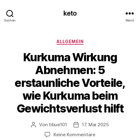
keto
Suchen
Menü
Kategorien
ALLGEMEIN
Kurkuma Wirkung
Abnehmen: 5
erstaunliche Vorteile,
wie Kurkuma beim
Gewichtsverlust hilft
Von
tibue101
17. Mai 2025
Beitragsautor
Veröffentlichungsdatum
zu
Keine Kommentare