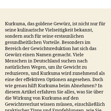
Kurkuma
Wirkung
Abnehmen:
5
erstaunliche
Kurkuma, das goldene Gewürz, ist nicht nur für
Vorteile,
seine kulinarische Vielseitigkeit bekannt,
wie
sondern auch für seine erstaunlichen
Kurkuma
gesundheitlichen Vorteile. Besonders im
beim
Bereich der Gewichtsreduktion hat sich das
Gewichtsverlust
Gewürz einen Namen gemacht. Viele
hilft
Menschen in Deutschland suchen nach
natürlichen Wegen, um ihr Gewicht zu
reduzieren, und Kurkuma wird zunehmend als
eine der effektiven Optionen angesehen. Doch
wie genau hilft Kurkuma beim Abnehmen? In
diesem Artikel erfahren Sie alles, was Sie über
die Wirkung von Kurkuma auf den
Gewichtsverlust wissen müssen, einschließlich
praktischer Tipps und Empfehlungen, wie Sie