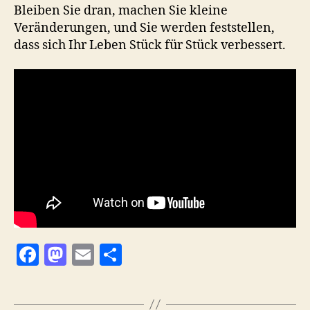
Bleiben Sie dran, machen Sie kleine
Veränderungen, und Sie werden feststellen,
dass sich Ihr Leben Stück für Stück verbessert.
F
M
E
T
a
as
m
ei
c
to
ai
le