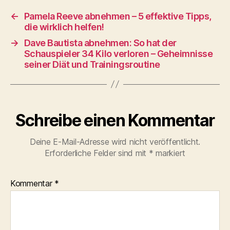
e
d
l
n
←
Pamela Reeve abnehmen – 5 effektive Tipps,
b
o
die wirklich helfen!
o
n
→
Dave Bautista abnehmen: So hat der
o
Schauspieler 34 Kilo verloren – Geheimnisse
seiner Diät und Trainingsroutine
k
Schreibe einen Kommentar
Deine E-Mail-Adresse wird nicht veröffentlicht.
Erforderliche Felder sind mit
*
markiert
Kommentar
*