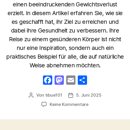
einen beeindruckenden Gewichtsverlust
erzielt. In diesem Artikel erfahren Sie, wie sie
es geschafft hat, ihr Ziel zu erreichen und
dabei ihre Gesundheit zu verbessern. Ihre
Reise zu einem gesünderen Körper ist nicht
nur eine Inspiration, sondern auch ein
praktisches Beispiel für alle, die auf natürliche
Weise abnehmen möchten.
F
M
E
T
a
a
m
ei
Von
tibue101
5. Juni 2025
Beitragsautor
Veröffentlichungsdatum
c
st
ail
le
zu
Keine Kommentare
e
o
n
Pamela
b
d
Reeve
abnehmen:
o
o
So