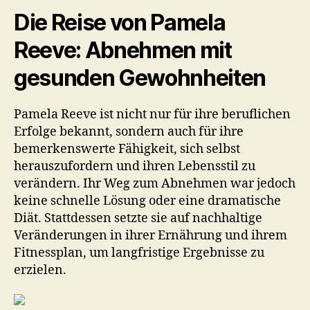
o
n
hat
Die Reise von Pamela
k
sie
Reeve: Abnehmen mit
erfolgreich
10
gesunden Gewohnheiten
Kilo
abgenommen
und
Pamela Reeve ist nicht nur für ihre beruflichen
ihre
Erfolge bekannt, sondern auch für ihre
Gesundheit
bemerkenswerte Fähigkeit, sich selbst
verbessert
herauszufordern und ihren Lebensstil zu
verändern. Ihr Weg zum Abnehmen war jedoch
keine schnelle Lösung oder eine dramatische
Diät. Stattdessen setzte sie auf nachhaltige
Veränderungen in ihrer Ernährung und ihrem
Fitnessplan, um langfristige Ergebnisse zu
erzielen.