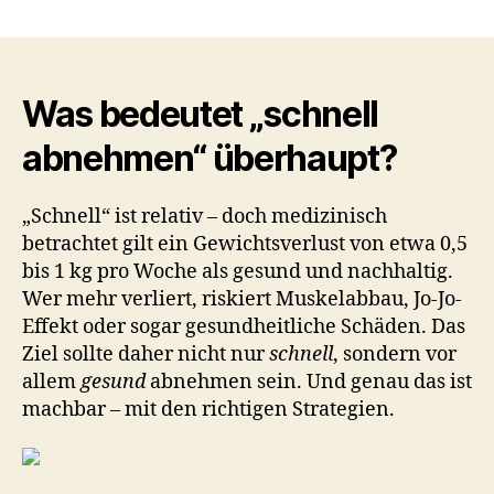
Wie
kann
ich
schnell
abnehmen?
Was bedeutet „schnell
7
abnehmen“ überhaupt?
erprobte
Wege
für
„Schnell“ ist relativ – doch medizinisch
gesunden
betrachtet gilt ein Gewichtsverlust von etwa 0,5
Gewichtsverlust
bis 1 kg pro Woche als gesund und nachhaltig.
in
kurzer
Wer mehr verliert, riskiert Muskelabbau, Jo-Jo-
Zeit
Effekt oder sogar gesundheitliche Schäden. Das
Ziel sollte daher nicht nur
schnell
, sondern vor
allem
gesund
abnehmen sein. Und genau das ist
machbar – mit den richtigen Strategien.