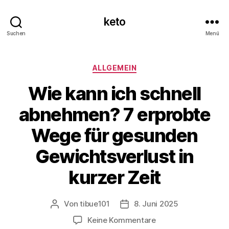
keto
Suchen
Menü
Kategorien
ALLGEMEIN
Wie kann ich schnell
abnehmen? 7 erprobte
Wege für gesunden
Gewichtsverlust in
kurzer Zeit
Von
tibue101
8. Juni 2025
Beitragsautor
Veröffentlichungsdatum
zu
Keine Kommentare