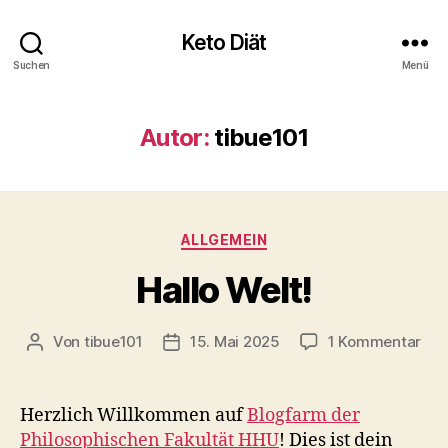
Keto Diät
Suchen
Menü
Autor:
tibue101
Kategorien
ALLGEMEIN
Hallo Welt!
zu
Von
tibue101
15. Mai 2025
1 Kommentar
Beitragsautor
Veröffentlichungsdatum
Hal
Wel
Herzlich Willkommen auf
Blogfarm der
Philosophischen Fakultät HHU
! Dies ist dein