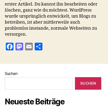
erster Artikel. Du kannst ihn bearbeiten oder
löschen, ganz wie du möchtest. WordPress
wurde ursprünglich entwickelt, um Blogs zu
betreiben, ist aber mittlerweile auch
problemlos imstande, normale Webseiten zu
versorgen.
F
M
E
T
a
as
m
ei
c
to
ai
le
e
d
l
n
Suchen
b
o
o
n
SUCHEN
o
k
Neueste Beiträge