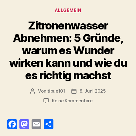
e
d
l
n
Kategorien
ALLGEMEIN
b
o
Zitronenwasser
o
n
o
Abnehmen: 5 Gründe,
k
warum es Wunder
wirken kann und wie du
es richtig machst
Von
tibue101
8. Juni 2025
Beitragsautor
Veröffentlichungsdatum
zu
Keine Kommentare
Zitronenwasser
Abnehmen:
5
F
M
E
T
Gründe,
a
as
m
ei
warum