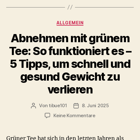
c
to
ai
le
es
Wunder
e
d
l
n
wirken
Kategorien
ALLGEMEIN
b
o
kann
und
Abnehmen mit grünem
o
n
wie
o
du
Tee: So funktioniert es –
es
k
richtig
5 Tipps, um schnell und
machst
gesund Gewicht zu
verlieren
Von
tibue101
8. Juni 2025
Beitragsautor
Veröffentlichungsdatum
zu
Keine Kommentare
Abnehmen
mit
grünem
Grüner Tee hat sich in den letzten Jahren als