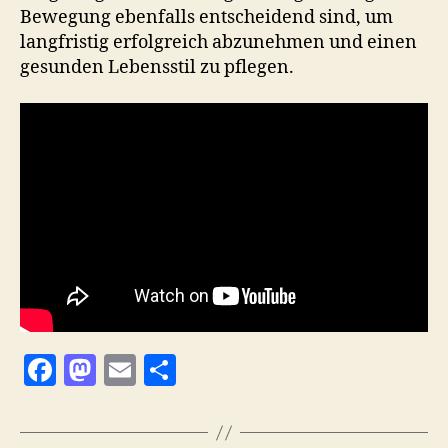
Bewegung ebenfalls entscheidend sind, um
langfristig erfolgreich abzunehmen und einen
gesunden Lebensstil zu pflegen.
F
M
E
T
a
as
m
ei
c
to
ai
le