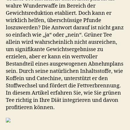
Tee:
wahre Wunderwaffe im Bereich der
So
Gewichtsreduktion etabliert. Doch kann er
funktioniert
wirklich helfen, überschüssige Pfunde
es
loszuwerden? Die Antwort darauf ist nicht ganz
–
so einfach wie „ja“ oder „nein“. Grüner Tee
5
Tipps,
allein wird wahrscheinlich nicht ausreichen,
um
um signifikante Gewichtsergebnisse zu
schnell
erzielen, aber er kann ein wertvoller
und
Bestandteil eines ausgewogenen Abnehmplans
gesund
sein. Durch seine natürlichen Inhaltsstoffe, wie
Gewicht
Koffein und Catechine, unterstützt er den
zu
Stoffwechsel und fördert die Fettverbrennung.
verlieren
In diesem Artikel erfahren Sie, wie Sie grünen
Tee richtig in Ihre Diät integrieren und davon
profitieren können.