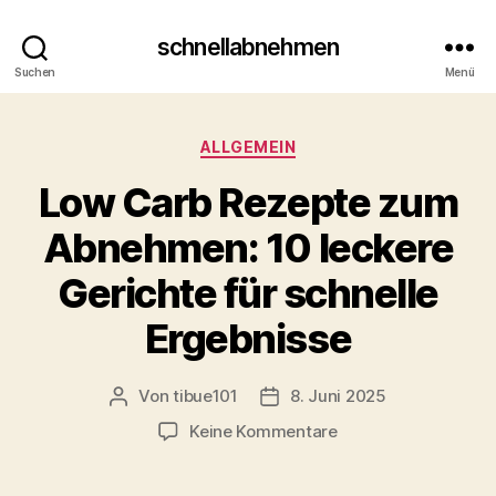
schnellabnehmen
Suchen
Menü
Kategorien
ALLGEMEIN
Low Carb Rezepte zum
Abnehmen: 10 leckere
Gerichte für schnelle
Ergebnisse
Von
tibue101
8. Juni 2025
Beitragsautor
Veröffentlichungsdatum
zu
Keine Kommentare
Low
Carb