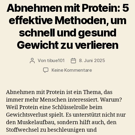
Abnehmen mit Protein: 5
o
n
o
effektive Methoden, um
k
schnell und gesund
Gewicht zu verlieren
Von
tibue101
8. Juni 2025
Beitragsautor
Veröffentlichungsdatum
zu
Keine Kommentare
Abnehmen
mit
Protein:
Abnehmen mit Protein ist ein Thema, das
5
immer mehr Menschen interessiert. Warum?
effektive
Weil Protein eine Schlüsselrolle beim
Methoden,
Gewichtsverlust spielt. Es unterstützt nicht nur
um
den Muskelaufbau, sondern hilft auch, den
schnell
Stoffwechsel zu beschleunigen und
und