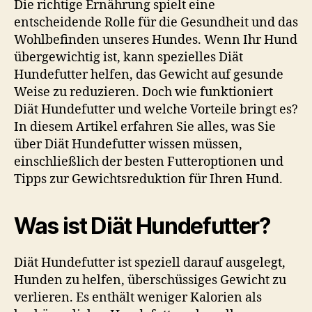
Die richtige Ernährung spielt eine
Schlüssel
entscheidende Rolle für die Gesundheit und das
zur
Wohlbefinden unseres Hundes. Wenn Ihr Hund
Gewichtsreduktion
übergewichtig ist, kann spezielles Diät
für
Hundefutter helfen, das Gewicht auf gesunde
Ihren
Weise zu reduzieren. Doch wie funktioniert
Hund
–
Diät Hundefutter und welche Vorteile bringt es?
Bis
In diesem Artikel erfahren Sie alles, was Sie
zu
über Diät Hundefutter wissen müssen,
5
einschließlich der besten Futteroptionen und
kg
Tipps zur Gewichtsreduktion für Ihren Hund.
in
4
Wochen
Was ist Diät Hundefutter?
verlieren!
Diät Hundefutter ist speziell darauf ausgelegt,
Hunden zu helfen, überschüssiges Gewicht zu
verlieren. Es enthält weniger Kalorien als