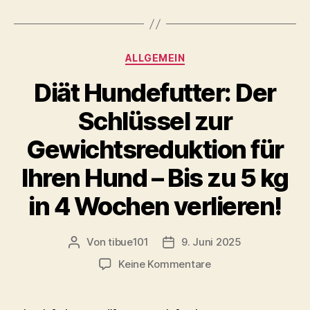
a
as
m
ei
c
to
ai
le
e
d
l
n
Kategorien
ALLGEMEIN
b
o
Diät Hundefutter: Der
o
n
o
Schlüssel zur
k
Gewichtsreduktion für
Ihren Hund – Bis zu 5 kg
in 4 Wochen verlieren!
Von
tibue101
9. Juni 2025
Beitragsautor
Veröffentlichungsdatum
zu
Keine Kommentare
Diät
Hundefutter:
Der