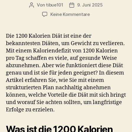
Von
tibue101
9. Juni 2025
Beitragsautor
Veröffentlichungsdatum
zu
Keine Kommentare
1200
Kalorien
Diät:
Die 1200 Kalorien Diät ist eine der
So
bekanntesten Diäten, um Gewicht zu verlieren.
verlieren
Mit einem Kaloriendefizit von 1200 Kalorien
Sie
pro Tag schaffen es viele, auf gesunde Weise
5
abzunehmen. Aber wie funktioniert diese Diät
kg
genau und ist sie für jeden geeignet? In diesem
in
4
Artikel erfahren Sie, wie Sie mit einem
Wochen
strukturierten Plan nachhaltig abnehmen
auf
können, welche Vorteile die Diät mit sich bringt
gesunde
und worauf Sie achten sollten, um langfristige
Weise
Erfolge zu erzielen.
Was ist die 1200 Kalorien