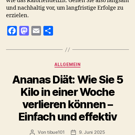
wie das Kaloriendefizit. Gehen Sie also langsam
und nachhaltig vor, um langfristige Erfolge zu
erzielen.
F
M
E
T
a
as
m
ei
c
to
ai
le
e
d
l
n
Kategorien
ALLGEMEIN
b
o
Ananas Diät: Wie Sie 5
o
n
o
Kilo in einer Woche
k
verlieren können –
Einfach und effektiv
Von
tibue101
9. Juni 2025
Beitragsautor
Veröffentlichungsdatum