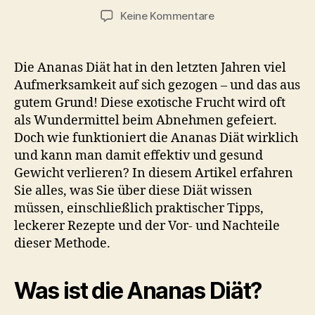
zu
Keine Kommentare
Ananas
Diät:
Wie
Die Ananas Diät hat in den letzten Jahren viel
Sie
Aufmerksamkeit auf sich gezogen – und das aus
5
gutem Grund! Diese exotische Frucht wird oft
Kilo
als Wundermittel beim Abnehmen gefeiert.
in
Doch wie funktioniert die Ananas Diät wirklich
einer
und kann man damit effektiv und gesund
Woche
verlieren
Gewicht verlieren? In diesem Artikel erfahren
können
Sie alles, was Sie über diese Diät wissen
–
müssen, einschließlich praktischer Tipps,
Einfach
leckerer Rezepte und der Vor- und Nachteile
und
dieser Methode.
effektiv
Was ist die Ananas Diät?