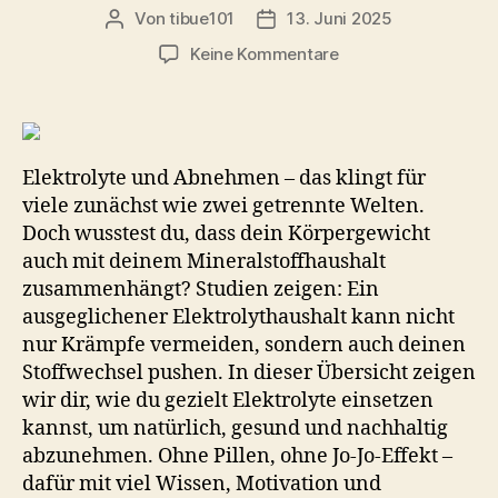
Von
tibue101
13. Juni 2025
Beitragsautor
Veröffentlichungsdatum
zu
Keine Kommentare
Elektrolyte
Abnehmen:
7
Wege,
Wie
Elektrolyte und Abnehmen – das klingt für
Elektrolyte
viele zunächst wie zwei getrennte Welten.
Deinen
Doch wusstest du, dass dein Körpergewicht
Gewichtsverlust
auch mit deinem Mineralstoffhaushalt
Natürlich
zusammenhängt? Studien zeigen: Ein
Beschleunigen
ausgeglichener Elektrolythaushalt kann nicht
nur Krämpfe vermeiden, sondern auch deinen
Stoffwechsel pushen. In dieser Übersicht zeigen
wir dir, wie du gezielt Elektrolyte einsetzen
kannst, um natürlich, gesund und nachhaltig
abzunehmen. Ohne Pillen, ohne Jo-Jo-Effekt –
dafür mit viel Wissen, Motivation und