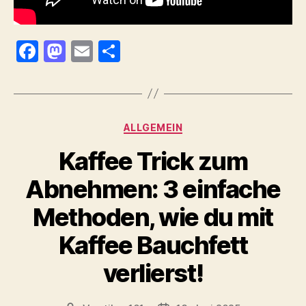
F
M
E
T
a
as
m
ei
c
to
ai
le
e
d
l
n
Kategorien
ALLGEMEIN
b
o
Kaffee Trick zum
o
n
o
Abnehmen: 3 einfache
k
Methoden, wie du mit
Kaffee Bauchfett
verlierst!