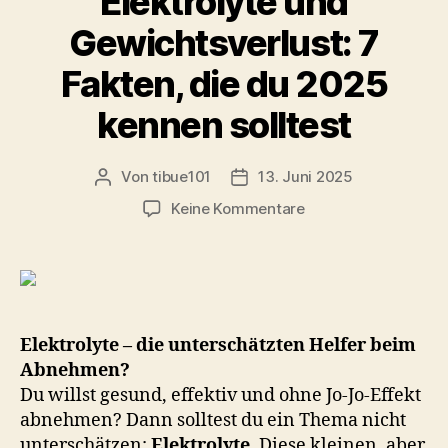
Elektrolyte und
o
n
o
Gewichtsverlust: 7
k
Fakten, die du 2025
kennen solltest
Von
tibue101
13. Juni 2025
Beitragsautor
Veröffentlichungsdatum
zu
Keine Kommentare
Elektrolyte
und
Gewichtsverlust:
7
Fakten,
die
Elektrolyte – die unterschätzten Helfer beim
du
Abnehmen?
2025
Du willst gesund, effektiv und ohne Jo-Jo-Effekt
kennen
abnehmen? Dann solltest du ein Thema nicht
solltest
unterschätzen:
Elektrolyte
. Diese kleinen, aber