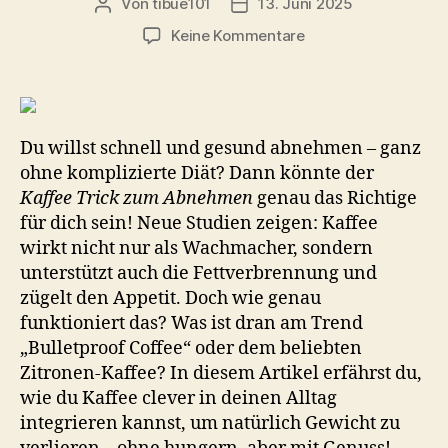
Von
tibue101
13. Juni 2025
Beitragsautor
Veröffentlichungsdatum
zu
Keine Kommentare
Kaffee
Trick
zum
Abnehmen:
3
Du willst schnell und gesund abnehmen – ganz
einfache
ohne komplizierte Diät? Dann könnte der
Methoden,
Kaffee Trick zum Abnehmen
genau das Richtige
wie
für dich sein! Neue Studien zeigen: Kaffee
du
wirkt nicht nur als Wachmacher, sondern
mit
unterstützt auch die Fettverbrennung und
Kaffee
zügelt den Appetit. Doch wie genau
Bauchfett
verlierst!
funktioniert das? Was ist dran am Trend
„Bulletproof Coffee“ oder dem beliebten
Zitronen-Kaffee? In diesem Artikel erfährst du,
wie du Kaffee clever in deinen Alltag
integrieren kannst, um natürlich Gewicht zu