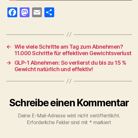
F
M
E
T
a
as
m
ei
c
to
ai
le
e
d
l
n
←
Wie viele Schritte am Tag zum Abnehmen?
b
o
11.000 Schritte für effektiven Gewichtsverlust
o
n
→
GLP-1 Abnehmen: So verlierst du bis zu 15 %
o
Gewicht natürlich und effektiv!
k
Schreibe einen Kommentar
Deine E-Mail-Adresse wird nicht veröffentlicht.
Erforderliche Felder sind mit
*
markiert