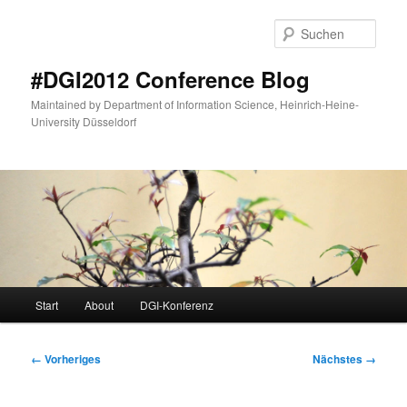
Zum
primären
Such
Inhalt
springen
#DGI2012 Conference Blog
Maintained by Department of Information Science, Heinrich-Heine-
University Düsseldorf
Hauptmenü
Start
About
DGI-Konferenz
Bilder-
← Vorheriges
Nächstes →
Navigation