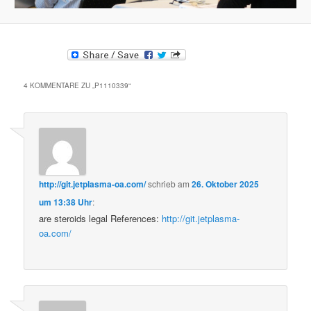
4 KOMMENTARE ZU „
P1110339
“
http://git.jetplasma-oa.com/
schrieb
am
26. Oktober 2025
um 13:38 Uhr
:
are steroids legal References:
http://git.jetplasma-
oa.com/