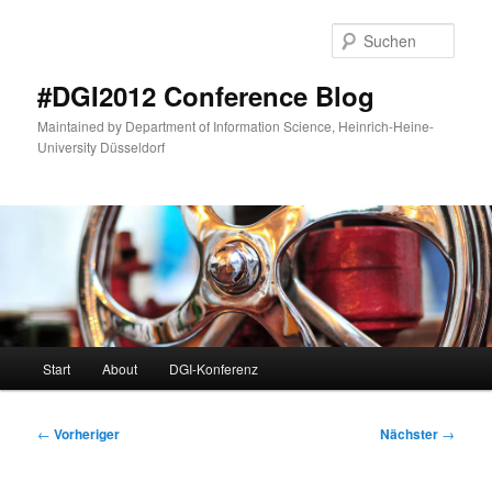
Zum
primären
Such
Inhalt
springen
#DGI2012 Conference Blog
Maintained by Department of Information Science, Heinrich-Heine-
University Düsseldorf
Hauptmenü
Start
About
DGI-Konferenz
Beitragsnavigation
←
Vorheriger
Nächster
→