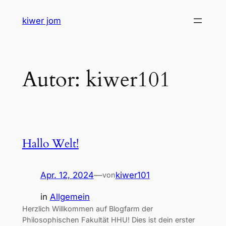
Zum
kiwer jom
Inhalt
springen
Autor:
kiwer101
Hallo Welt!
Apr. 12, 2024
—
kiwer101
von
in
Allgemein
Herzlich Willkommen auf Blogfarm der
Philosophischen Fakultät HHU! Dies ist dein erster