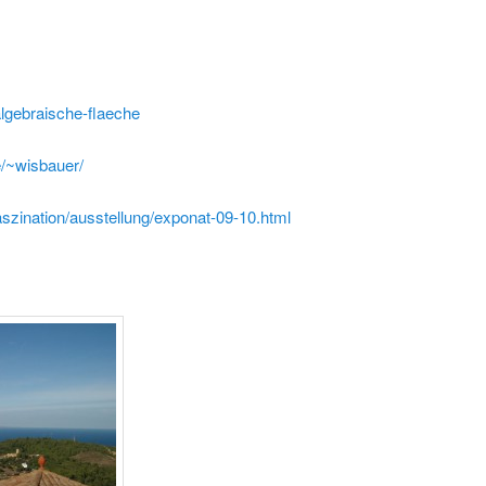
gebraische-flaeche
/~wisbauer/
zination/ausstellung/exponat-09-10.html