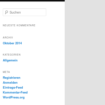
S
u
c
h
NEUESTE KOMMENTARE
e
n
ARCHIV
Oktober 2014
KATEGORIEN
Allgemein
META
Registrieren
Anmelden
Eintrags-Feed
Kommentar-Feed
WordPress.org