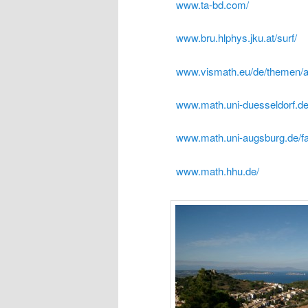
www.ta-bd.com/
www.bru.hlphys.jku.at/surf/
www.vismath.eu/de/themen/al
www.math.uni-duesseldorf.de
www.math.uni-augsburg.de/fas
www.math.hhu.de/