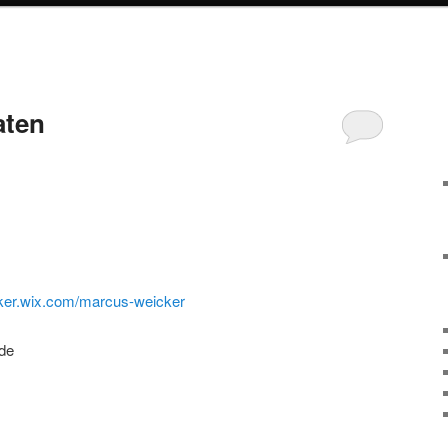
aten
cker.wix.com/marcus-weicker
de