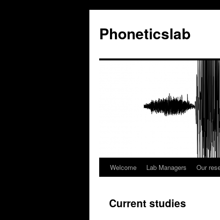
Zum
Inhalt
Phoneticslab
springen
Welcome
Lab Managers
Our res
Current studies