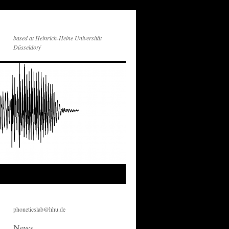
based at Heinrich-Heine Universität
Düsseldorf
phoneticslab@hhu.de
News