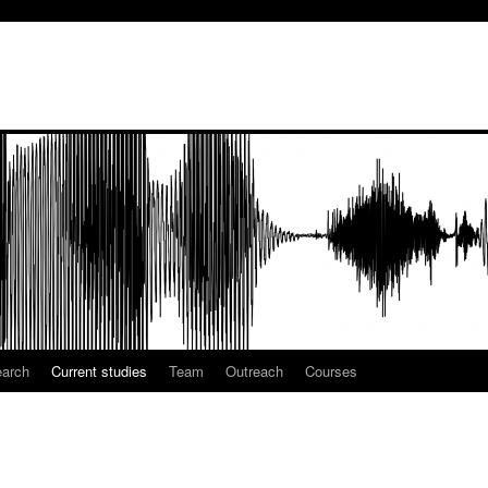
earch
Current studies
Team
Outreach
Courses