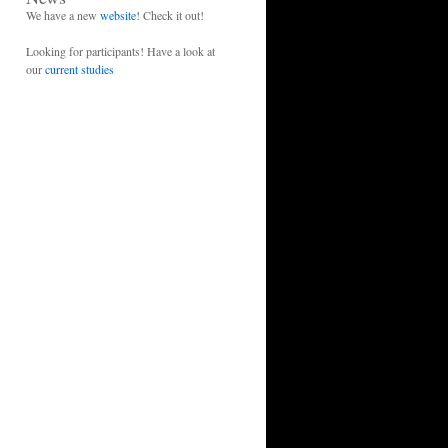
We have a new
website
! Check it out!
Looking for participants! Have a look at
our
current studies