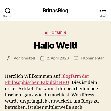
BrittasBlog
Suchen
Menü
Kategorien
ALLGEMEIN
Hallo Welt!
zu
Von
bneitzel
2. April 2020
1 Kommentar
Beitragsautor
Veröffentlichungsdatum
Hall
Welt
Herzlich Willkommen auf
Blogfarm der
Philosophischen Fakultät HHU
! Dies ist dein
erster Artikel. Du kannst ihn bearbeiten oder
löschen, ganz wie du möchtest. WordPress
wurde ursprünglich entwickelt, um Blogs zu
betreiben, ist aber mittlerweile auch