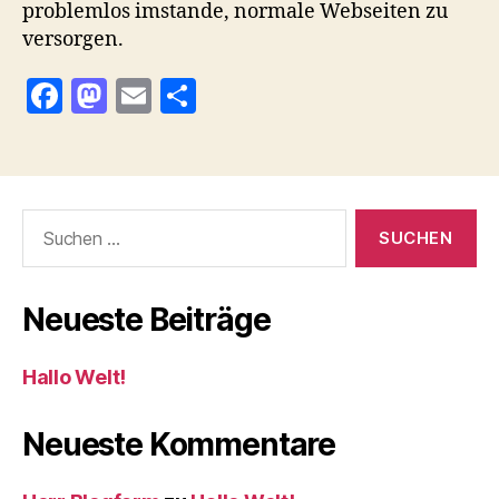
problemlos imstande, normale Webseiten zu
versorgen.
F
M
E
T
a
as
m
ei
c
to
ai
le
e
d
l
n
Suchen
b
o
nach:
o
n
o
Neueste Beiträge
k
Hallo Welt!
Neueste Kommentare