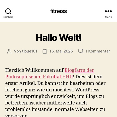
fitness
Suchen
Menü
Hallo Welt!
zu
Von
tibue101
15. Mai 2025
1 Kommentar
Beitragsautor
Veröffentlichungsdatum
Hal
Wel
Herzlich Willkommen auf
Blogfarm der
Philosophischen Fakultät HHU
! Dies ist dein
erster Artikel. Du kannst ihn bearbeiten oder
löschen, ganz wie du möchtest. WordPress
wurde ursprünglich entwickelt, um Blogs zu
betreiben, ist aber mittlerweile auch
problemlos imstande, normale Webseiten zu
versorgen.