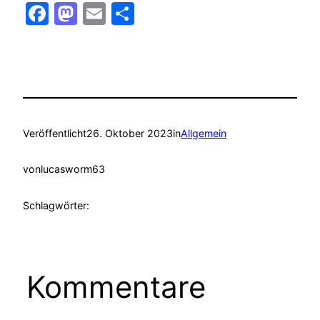
Facebook
Mastodon
Email
Teilen
Veröffentlicht
26. Oktober 2023
in
Allgemein
von
lucasworm63
Schlagwörter:
Kommentare