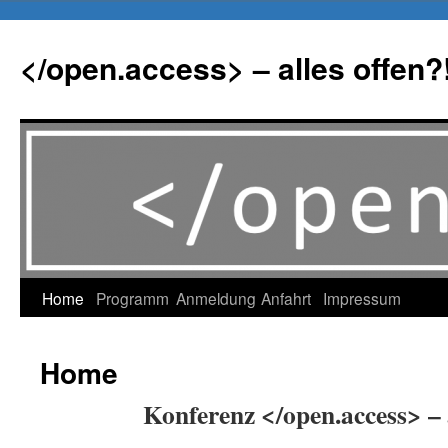
Zum
Inhalt
</open.access> – alles offen?
springen
Home
Programm
Anmeldung
Anfahrt
Impressum
Home
Konferenz </open.access> – a