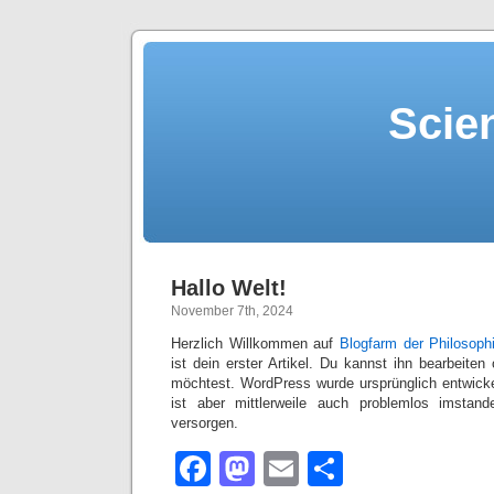
Scie
Hallo Welt!
November 7th, 2024
Herzlich Willkommen auf
Blogfarm der Philosop
ist dein erster Artikel. Du kannst ihn bearbeite
möchtest. WordPress wurde ursprünglich entwicke
ist aber mittlerweile auch problemlos imstan
versorgen.
Facebook
Mastodon
Email
Teilen