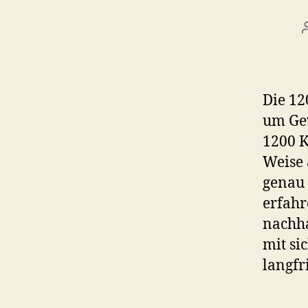
Die 12
um Gew
1200 K
Weise 
genau 
erfahr
nachha
mit si
langfr