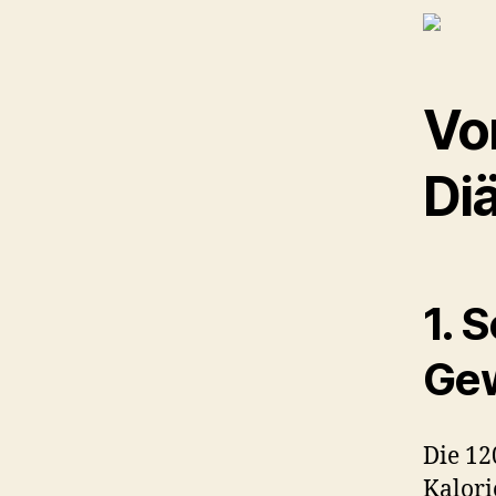
Vor
Diä
1. 
Ge
Die 12
Kalori