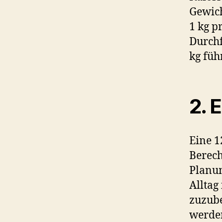
Gewich
1 kg p
Durchf
kg füh
2. 
Eine 1
Berech
Planun
Alltag
zuzube
werde