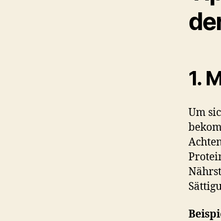
der
1. 
Um sic
bekomm
Achten
Protei
Nährst
Sättig
Beispi