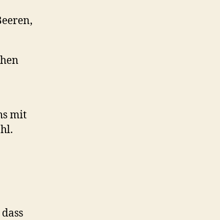
Beeren,
chen
s mit
hl.
 dass