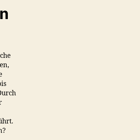
en
iche
en,
e
is
Durch
r
ührt.
n?