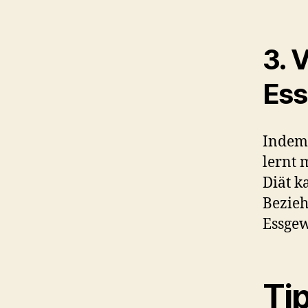
3. 
Ess
Indem 
lernt 
Diät k
Bezie
Essge
Ti