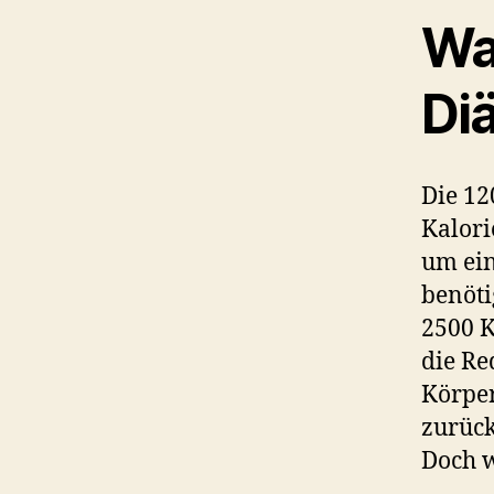
Was
Di
Die 12
Kalori
um ein
benöti
2500 K
die Re
Körper
zurück
Doch w