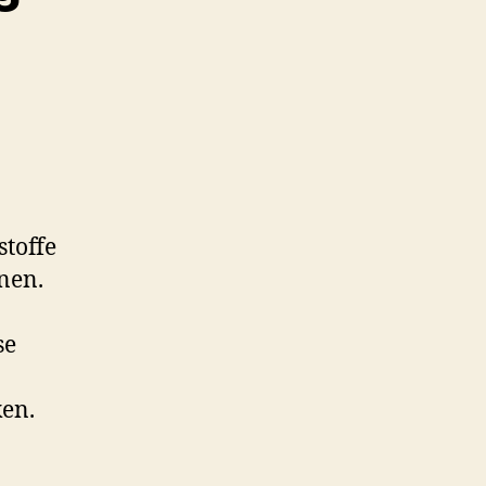
stoffe
nen.
se
en.