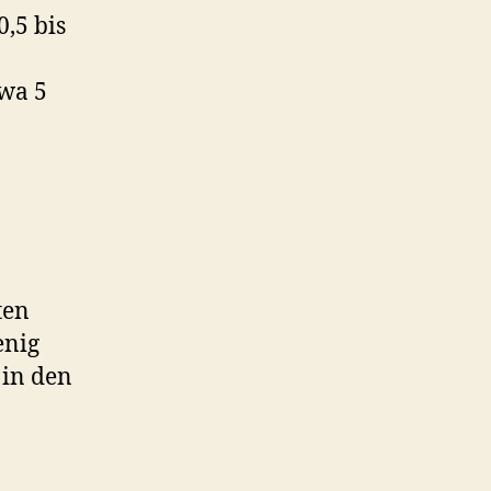
,5 bis
twa 5
ten
enig
 in den