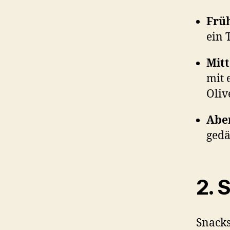
Früh
ein 
Mitt
mit 
Oliv
Aben
gedä
2. 
Snacks