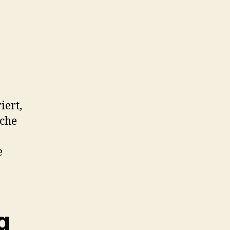
iert,
lche
e
g