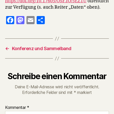
https://doi.org/10.17605/OSF.IO/5EZTU
öffentlich
zur Verfügung (s. auch Reiter „Daten“ oben).
F
M
E
T
a
as
m
ei
c
to
ai
le
e
d
l
n
←
Konferenz und Sammelband
b
o
o
n
o
Schreibe einen Kommentar
k
Deine E-Mail-Adresse wird nicht veröffentlicht.
Erforderliche Felder sind mit
*
markiert
Kommentar
*