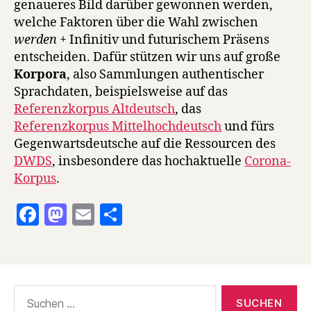
genaueres Bild darüber gewonnen werden,
welche Faktoren über die Wahl zwischen
werden
+ Infinitiv und futurischem Präsens
entscheiden. Dafür stützen wir uns auf große
Korpora
, also Sammlungen authentischer
Sprachdaten, beispielsweise auf das
Referenzkorpus Altdeutsch
, das
Referenzkorpus Mittelhochdeutsch
und fürs
Gegenwartsdeutsche auf die Ressourcen des
DWDS
, insbesondere das hochaktuelle
Corona-
Korpus
.
F
M
E
T
a
as
m
ei
c
to
ai
le
e
d
l
n
Suchen
b
o
nach: