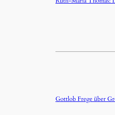
Ruth-Maria Thomas: D
Gottlob Frege über G