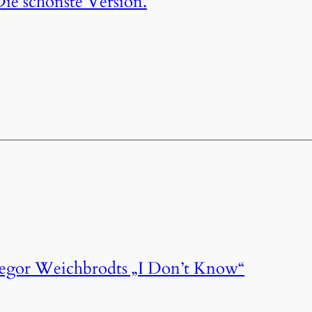
ie schönste Version.
regor Weichbrodts „I Don’t Know“