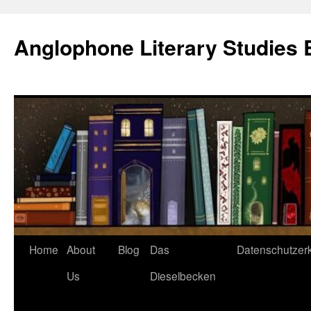
Skip
to
Anglophone Literary Studies 
content
Home
About
Blog
Das
Datenschutzer
Us
Dieselbecken