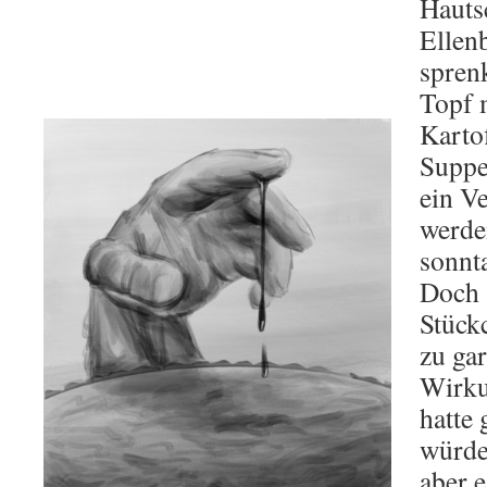
Hauts
Ellen
sprenk
Topf 
Karto
Suppe
ein V
werde
sonnt
Doch 
Stückc
zu gar
Wirku
hatte 
würde
aber e