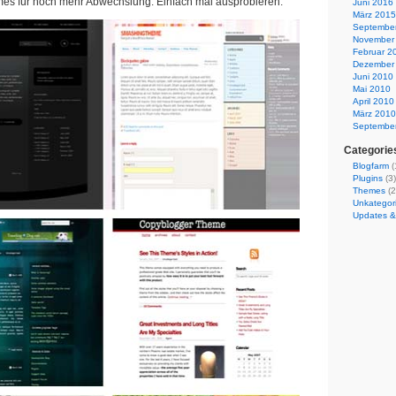
es für noch mehr Abwechslung. Einfach mal ausprobieren.
Juni 2016
März 2015
Septembe
November
Februar 2
Dezember
Juni 2010
Mai 2010
April 2010
März 2010
Septembe
Categorie
Blogfarm
(
Plugins
(3)
Themes
(2
Unkategori
Updates &