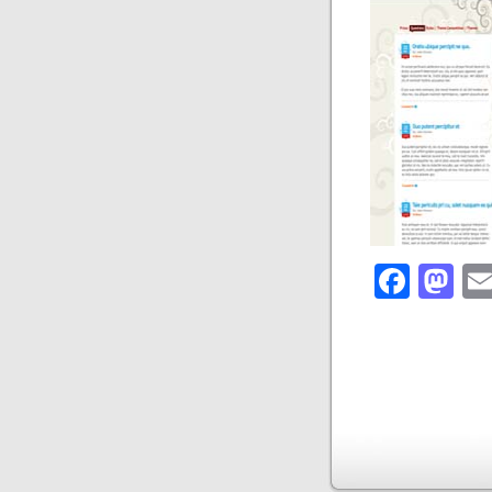
Face
M