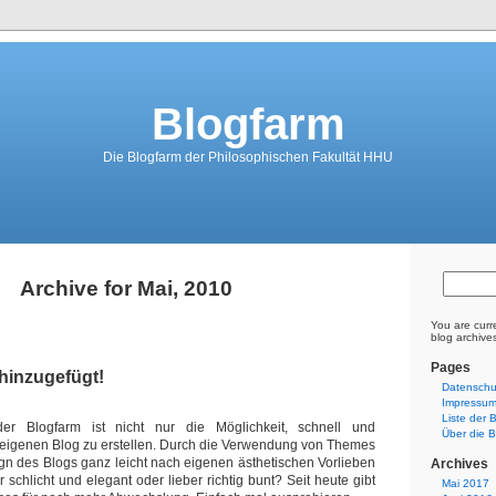
Blogfarm
Die Blogfarm der Philosophischen Fakultät HHU
Archive for Mai, 2010
You are curr
blog archive
Pages
hinzugefügt!
Datenschu
Impressu
Liste der 
 Blogfarm ist nicht nur die Möglichkeit, schnell und
Über die B
 eigenen Blog zu erstellen. Durch die Verwendung von Themes
n des Blogs ganz leicht nach eigenen ästhetischen Vorlieben
Archives
r schlicht und elegant oder lieber richtig bunt? Seit heute gibt
Mai 2017