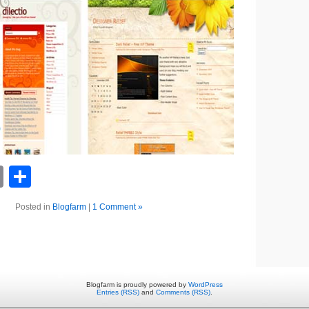
book
astodon
Email
Teilen
Posted in
Blogfarm
|
1 Comment »
Blogfarm is proudly powered by
WordPress
Entries (RSS)
and
Comments (RSS)
.