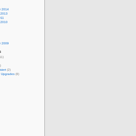
r 2014
 2013
011
 2010
r 2009
s
11)
)
siert
(2)
 Upgrades
(8)