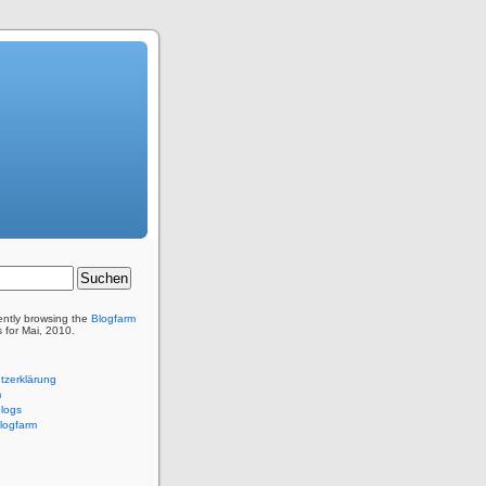
ently browsing the
Blogfarm
s for Mai, 2010.
tzerklärung
m
Blogs
logfarm