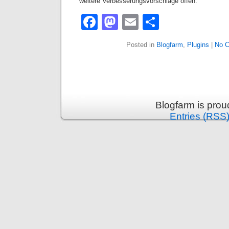
weitere Verbesserungsvorschläge offen.
Facebook
Mastodon
Email
Teilen
Posted in
Blogfarm
,
Plugins
|
No 
Blogfarm is pro
Entries (RSS