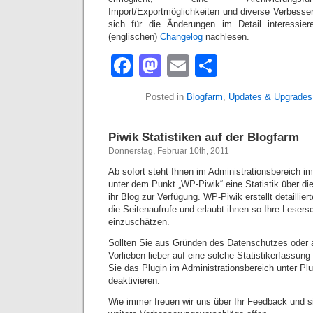
Import/Exportmöglichkeiten und diverse Verbesse
sich für die Änderungen im Detail interessie
(englischen)
Changelog
nachlesen.
Facebook
Mastodon
Email
Teilen
Posted in
Blogfarm
,
Updates & Upgrades
Piwik Statistiken auf der Blogfarm
Donnerstag, Februar 10th, 2011
Ab sofort steht Ihnen im Administrationsbereich 
unter dem Punkt „WP-Piwik“ eine Statistik über die
ihr Blog zur Verfügung. WP-Piwik erstellt detaillier
die Seitenaufrufe und erlaubt ihnen so Ihre Lesers
einzuschätzen.
Sollten Sie aus Gründen des Datenschutzes oder 
Vorlieben lieber auf eine solche Statistikerfassun
Sie das Plugin im Administrationsbereich unter Plu
deaktivieren.
Wie immer freuen wir uns über Ihr Feedback und si