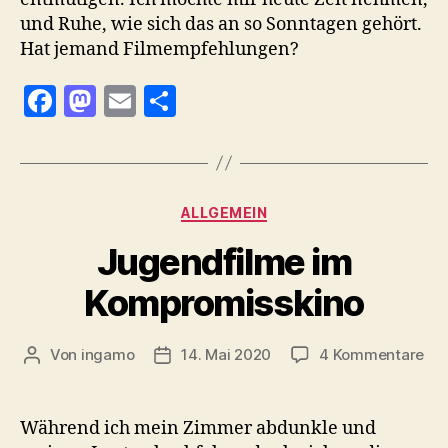
und Ruhe, wie sich das an so Sonntagen gehört.
Hat jemand Filmempfehlungen?
F
M
E
T
a
as
m
ei
c
to
ai
le
e
d
l
n
Kategorien
ALLGEMEIN
b
o
Jugendfilme im
o
n
o
Kompromisskino
k
zu
Von
ingamo
14. Mai 2020
4 Kommentare
Beitragsautor
Veröffentlichungsdatum
Jug
im
Ko
Während ich mein Zimmer abdunkle und