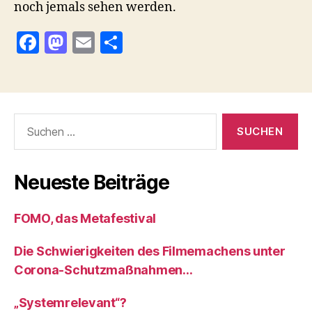
noch jemals sehen werden.
F
M
E
T
a
as
m
ei
c
to
ai
le
e
d
l
n
Suchen
b
o
nach:
o
n
o
Neueste Beiträge
k
FOMO, das Metafestival
Die Schwierigkeiten des Filmemachens unter
Corona-Schutzmaßnahmen…
„Systemrelevant“?