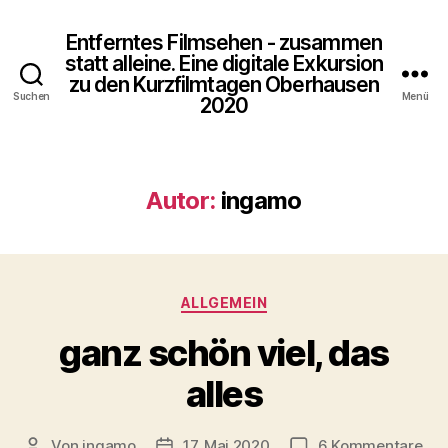
Entferntes Filmsehen - zusammen
statt alleine. Eine digitale Exkursion
zu den Kurzfilmtagen Oberhausen
Suchen
Menü
2020
Autor:
ingamo
Kategorien
ALLGEMEIN
ganz schön viel, das
alles
zu
Von
ingamo
17. Mai 2020
6 Kommentare
Beitragsautor
Veröffentlichungsdatum