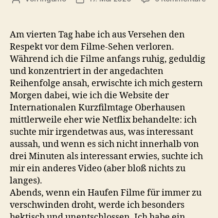
gan
sch
viel
Am vierten Tag habe ich aus Versehen den
das
Respekt vor dem Filme-Sehen verloren.
alle
Während ich die Filme anfangs ruhig, geduldig
und konzentriert in der angedachten
Reihenfolge ansah, erwischte ich mich gestern
Morgen dabei, wie ich die Website der
Internationalen Kurzfilmtage Oberhausen
mittlerweile eher wie Netflix behandelte: ich
suchte mir irgendetwas aus, was interessant
aussah, und wenn es sich nicht innerhalb von
drei Minuten als interessant erwies, suchte ich
mir ein anderes Video (aber bloß nichts zu
langes).
Abends, wenn ein Haufen Filme für immer zu
verschwinden droht, werde ich besonders
hektisch und unentschlossen. Ich habe ein