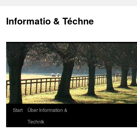
Zum
Inhalt
Informatio & Téchne
springen
Start
Über Information &
Technik