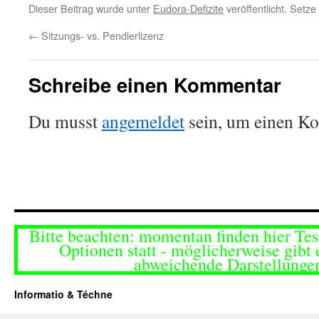
Dieser Beitrag wurde unter
Eudora-Defizite
veröffentlicht. Setz
←
Sitzungs- vs. Pendlerlizenz
Schreibe einen Kommentar
Du musst
angemeldet
sein, um einen K
Bitte beachten: momentan finden hier Tes
Optionen statt - möglicherweise gibt 
abweichende Darstellunge
Informatio & Téchne