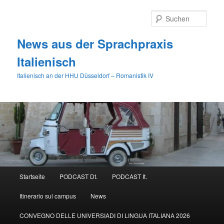
Zum
primären
Such
Inhalt
springen
News aus der Sprachpraxis
Italienisch
Italienisch an der HHU Düsseldorf – Romanistik IV
Hauptmenü
Startseite
PODCAST Dt.
PODCAST It.
Itinerario sul campus
News
CONVEGNO DELLE UNIVERSIADI DI LINGUA ITALIANA 2026