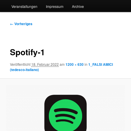
Veranstaltungen
Impressum
Archive
Bilder-
← Vorheriges
Navigation
Spotify-1
Veröffentlicht
18. Februar 2022
am
1200 × 630
in
1_FALSI AMICI
(tedesco-italiano)