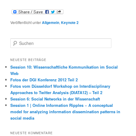
Veröffentlicht unter
Allgemein
,
Keynote 2
S
u
c
h
NEUESTE BEITRÄGE
e
Session 10: Wissenschaftliche Kommunikation im Social
n
Web
Fotos der DGI Konferenz 2012 Teil 2
Fotos vom Düsseldorf Workshop on Interdisciplinary
Approaches to Twitter Analysis (DIATA12) – Teil 2
Session 6: Social Networks in der Wissenschaft
Session 1 | Online Information Ripples − A conceptual
model for analyzing information dissemination patterns in
social media
NEUESTE KOMMENTARE