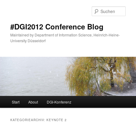
Zum
Zum
primären
sekundären
Such
Inhalt
Inhalt
springen
springen
#DGI2012 Conference Blog
Maintained by Department of Information Science, Heinrich-Heine-
University Düsseldorf
Hauptmenü
Start
About
DGI-Konferenz
KATEGORIEARCHIV:
KEYNOTE 2