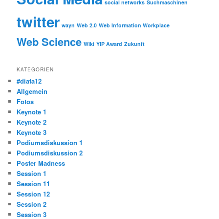
social networks
Suchmaschinen
twitter
wayn
Web 2.0
Web Information Workplace
Web Science
Wiki
YIP Award
Zukunft
KATEGORIEN
#diata12
Allgemein
Fotos
Keynote 1
Keynote 2
Keynote 3
Podiumsdiskussion 1
Podiumsdiskussion 2
Poster Madness
Session 1
Session 11
Session 12
Session 2
Session 3