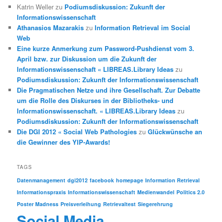
Katrin Weller
zu
Podiumsdiskussion: Zukunft der
Informationswissenschaft
Athanasios Mazarakis
zu
Information Retrieval im Social
Web
Eine kurze Anmerkung zum Password-Pushdienst vom 3.
April bzw. zur Diskussion um die Zukunft der
Informationswissenschaft « LIBREAS.Library Ideas
zu
Podiumsdiskussion: Zukunft der Informationswissenschaft
Die Pragmatischen Netze und ihre Gesellschaft. Zur Debatte
um die Rolle des Diskurses in der Bibliotheks- und
Informationswissenschaft. « LIBREAS.Library Ideas
zu
Podiumsdiskussion: Zukunft der Informationswissenschaft
Die DGI 2012 « Social Web Pathologies
zu
Glückwünsche an
die Gewinner des YIP-Awards!
TAGS
Datenmanagement
dgi2012
facebook
homepage
Information Retrieval
Informationspraxis
Informationswissenschaft
Medienwandel
Politics 2.0
Poster Madness
Preisverleihung
Retrievaltest
Siegerehrung
Social Media