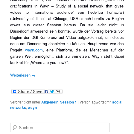
gratifications in Wayn – Study of a social network that gives
voices to international audience“ von Federica Fornaciari
(University of Illinois at Chicago, USA) stach bereits zu Beginn
etwas aus dieser Session heraus. Da sie leider nicht in
Düsseldorf anwesend sein konnte, wurde der Vortrag bereits vor
Beginn der DGI-Konferenz auf Video aufgezeichnet, um dieses
dann am Donnerstag abspielen zu können. Hauptthema war das
Projekt
wayn.com
, eine Plattform, die es Menschen auf der
ganzen Welt ermöglicht, sich zu vernetzen. Wayn steht dabei
konkret für „Where are you now?“.
Weiterlesen
→
Veröffentlicht unter
Allgemein
,
Session 1
|
Verschlagwortet mit
social
networks
,
wayn
S
u