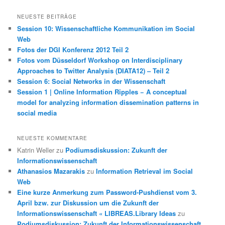
c
h
NEUESTE BEITRÄGE
e
Session 10: Wissenschaftliche Kommunikation im Social
n
Web
Fotos der DGI Konferenz 2012 Teil 2
Fotos vom Düsseldorf Workshop on Interdisciplinary
Approaches to Twitter Analysis (DIATA12) – Teil 2
Session 6: Social Networks in der Wissenschaft
Session 1 | Online Information Ripples − A conceptual
model for analyzing information dissemination patterns in
social media
NEUESTE KOMMENTARE
Katrin Weller
zu
Podiumsdiskussion: Zukunft der
Informationswissenschaft
Athanasios Mazarakis
zu
Information Retrieval im Social
Web
Eine kurze Anmerkung zum Password-Pushdienst vom 3.
April bzw. zur Diskussion um die Zukunft der
Informationswissenschaft « LIBREAS.Library Ideas
zu
Podiumsdiskussion: Zukunft der Informationswissenschaft