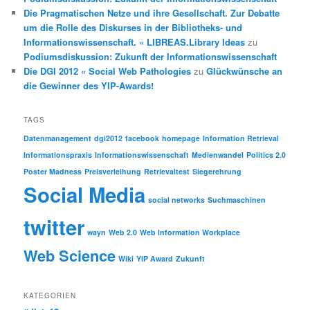
Die Pragmatischen Netze und ihre Gesellschaft. Zur Debatte
um die Rolle des Diskurses in der Bibliotheks- und
Informationswissenschaft. « LIBREAS.Library Ideas
zu
Podiumsdiskussion: Zukunft der Informationswissenschaft
Die DGI 2012 « Social Web Pathologies
zu
Glückwünsche an
die Gewinner des YIP-Awards!
TAGS
Datenmanagement
dgi2012
facebook
homepage
Information Retrieval
Informationspraxis
Informationswissenschaft
Medienwandel
Politics 2.0
Poster Madness
Preisverleihung
Retrievaltest
Siegerehrung
Social Media
social networks
Suchmaschinen
twitter
wayn
Web 2.0
Web Information Workplace
Web Science
Wiki
YIP Award
Zukunft
KATEGORIEN