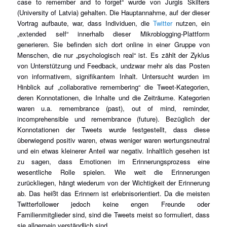
case to remember and to forget“ wurde von Jurgis Skilters
(University of Latvia) gehalten. Die Hauptannahme, auf der dieser
Vortrag aufbaute, war, dass Individuen, die
Twitter
nutzen, ein
„extended self“ innerhalb dieser Mikroblogging-Plattform
generieren. Sie befinden sich dort online in einer Gruppe von
Menschen, die nur „psychologisch real“ ist. Es zählt der Zyklus
von Unterstützung und Feedback, undzwar mehr als das Posten
von informativem, signifikantem Inhalt. Untersucht wurden im
Hinblick auf „collaborative remembering“ die Tweet-Kategorien,
deren Konnotationen, die Inhalte und die Zeiträume. Kategorien
waren u.a. remembrance (past), out of mind, reminder,
incomprehensible und remembrance (future). Bezüglich der
Konnotationen der Tweets wurde festgestellt, dass diese
überwiegend positiv waren, etwas weniger waren wertungsneutral
und ein etwas kleinerer Anteil war negativ. Inhaltlich gesehen ist
zu sagen, dass Emotionen im Erinnerungsprozess eine
wesentliche Rolle spielen. Wie weit die Erinnerungen
zurückliegen, hängt wiederum von der Wichtigkeit der Erinnerung
ab. Das heißt das Erinnern ist erlebnisorientiert. Da die meisten
Twitterfollower jedoch keine engen Freunde oder
Familienmitglieder sind, sind die Tweets meist so formuliert, dass
sie allgemein verständlich sind.