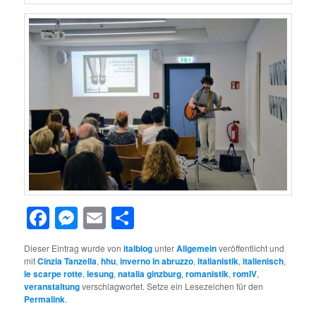
Facebook
Messenger
Email
Teilen
Dieser Eintrag wurde von
italblog
unter
Allgemein
veröffentlicht und
mit
Cinzia Tanzella
,
hhu
,
inverno in abruzzo
,
italianistik
,
italienisch
,
le scarpe rotte
,
lesung
,
natalia ginzburg
,
romanistik
,
romIV
,
veranstaltung
verschlagwortet. Setze ein Lesezeichen für den
Permalink
.