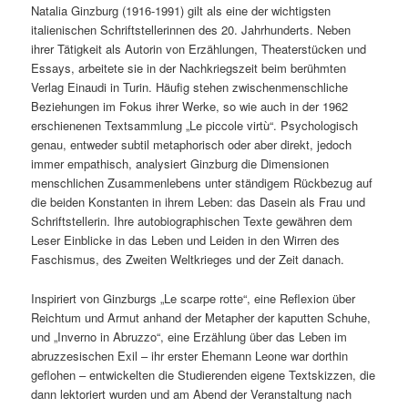
Natalia Ginzburg (1916-1991) gilt als eine der wichtigsten
italienischen Schriftstellerinnen des 20. Jahrhunderts. Neben
ihrer Tätigkeit als Autorin von Erzählungen, Theaterstücken und
Essays, arbeitete sie in der Nachkriegszeit beim berühmten
Verlag Einaudi in Turin. Häufig stehen zwischenmenschliche
Beziehungen im Fokus ihrer Werke, so wie auch in der 1962
erschienenen Textsammlung „Le piccole virtù“. Psychologisch
genau, entweder subtil metaphorisch oder aber direkt, jedoch
immer empathisch, analysiert Ginzburg die Dimensionen
menschlichen Zusammenlebens unter ständigem Rückbezug auf
die beiden Konstanten in ihrem Leben: das Dasein als Frau und
Schriftstellerin. Ihre autobiographischen Texte gewähren dem
Leser Einblicke in das Leben und Leiden in den Wirren des
Faschismus, des Zweiten Weltkrieges und der Zeit danach.
Inspiriert von Ginzburgs „Le scarpe rotte“, eine Reflexion über
Reichtum und Armut anhand der Metapher der kaputten Schuhe,
und „Inverno in Abruzzo“, eine Erzählung über das Leben im
abruzzesischen Exil – ihr erster Ehemann Leone war dorthin
geflohen – entwickelten die Studierenden eigene Textskizzen, die
dann lektoriert wurden und am Abend der Veranstaltung nach