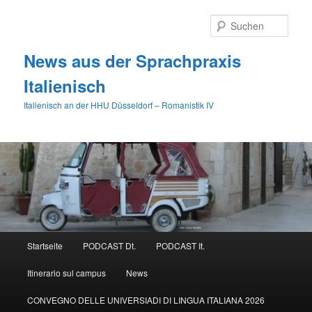
Zum
primären
Such
Inhalt
springen
News aus der Sprachpraxis
Italienisch
Italienisch an der HHU Düsseldorf – Romanistik IV
Hauptmenü
Startseite
PODCAST Dt.
PODCAST It.
Itinerario sul campus
News
CONVEGNO DELLE UNIVERSIADI DI LINGUA ITALIANA 2026