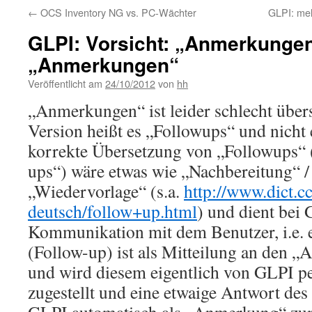
←
OCS Inventory NG vs. PC-Wächter
GLPI: me
GLPI: Vorsicht: „Anmerkungen
„Anmerkungen“
Veröffentlicht am
24/10/2012
von
hh
„Anmerkungen“ ist leider schlecht übers
Version heißt es „Followups“ und nicht 
korrekte Übersetzung von „Followups“ 
ups“) wäre etwas wie „Nachbereitung“ /
„Wiedervorlage“ (s.a.
http://www.dict.cc
deutsch/follow+up.html
) und dient bei
Kommunikation mit dem Benutzer, i.e.
(Follow-up) ist als Mitteilung an den „
und wird diesem eigentlich von GLPI p
zugestellt und eine etwaige Antwort de