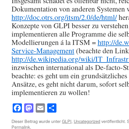
Insgesamt schadet es offenbar nicht, rei
Dokumentation von anderen Systemen w
http://doc.otrs.org/itsm/2.0/de/html/
her
Konzepte von GLPI besser zu verstehen –
implementieren alle Programme die selb
Modellierungen á la ITSM =
http://de.
Service-Management
(beachte den Link
http://de.wikipedia.org/wiki/IT_Infrast
inzwischen international als De-facto-S
beachte: es geht um ein grundsätzliches
Ansätze, es geht nicht darum, sofort sel
implementieren zu wollen!
Facebook
Mastodon
Email
Teilen
Dieser Beitrag wurde unter
GLPI
,
Uncategorized
veröffentlicht.
Permalink
.