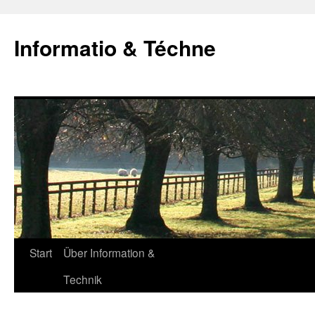
Zum
Inhalt
Informatio & Téchne
springen
Start
Über Information &
Technik