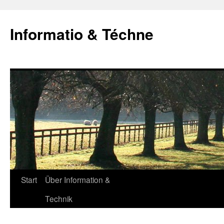
Zum
Inhalt
Informatio & Téchne
springen
Start
Über Information &
Technik