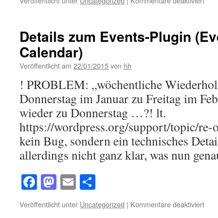
Veröffentlicht unter
Uncategorized
|
Kommentare deaktiviert
Thun
Nütz
Add
Details zum Events-Plugin (Ev
ons
Calendar)
für
den
Veröffentlicht am
22/01/2015
von
hh
Umg
mit
! PROBLEM: „wöchentliche Wiederholu
umf
Donnerstag im Januar zu Freitag im Feb
(pro
E-
wieder zu Donnerstag …?! lt.
Mail
https://wordpress.org/support/topic/re-o
Kor
kein Bug, sondern ein technisches Detai
allerdings nicht ganz klar, was nun ge
Facebook
Mastodon
Email
Teilen
für
Veröffentlicht unter
Uncategorized
|
Kommentare deaktiviert
Deta