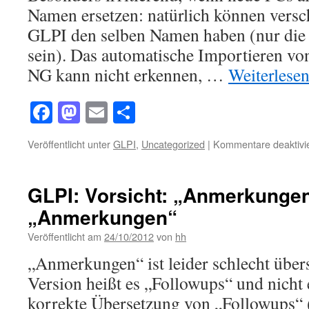
in
Namen ersetzen: natürlich können versc
Fire
GLPI den selben Namen haben (nur die
und
Chr
sein). Das automatische Importieren v
NG kann nicht erkennen, …
Weiterlese
Facebook
Mastodon
Email
Teilen
Veröffentlicht unter
GLPI
,
Uncategorized
|
Kommentare deaktivie
GLPI: Vorsicht: „Anmerkungen
„Anmerkungen“
Veröffentlicht am
24/10/2012
von
hh
„Anmerkungen“ ist leider schlecht übers
Version heißt es „Followups“ und nicht 
korrekte Übersetzung von „Followups“ 