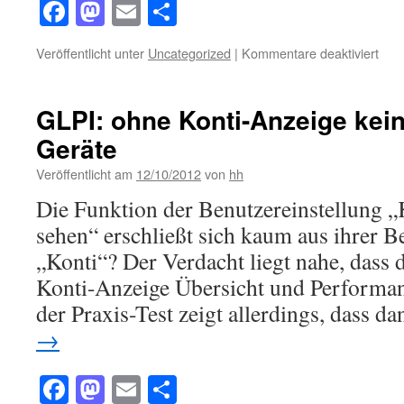
Facebook
Mastodon
Email
Teilen
für
Veröffentlicht unter
Uncategorized
|
Kommentare deaktiviert
Kei
Eins
für
GLPI: ohne Konti-Anzeige kein
den
Geräte
OC
Inve
Veröffentlicht am
12/10/2012
von
hh
NG
Age
Die Funktion der Benutzereinstellung „
for
sehen“ erschließt sich kaum aus ihrer 
Mac
OS
„Konti“? Der Verdacht liegt nahe, dass 
X?
Konti-Anzeige Übersicht und Performan
der Praxis-Test zeigt allerdings, dass 
→
Facebook
Mastodon
Email
Teilen