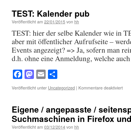
zum
Even
TEST: Kalender pub
Plug
(Eve
Veröffentlicht am
22/01/2015
von
hh
List
TEST: hier der selbe Kalender wie in T
Cale
aber mit öffentlicher Aufrufseite – werde
Events angezeigt? => Ja, sofern man rein
d.h. ohne eine Anmeldung, welche auch 
Facebook
Mastodon
Email
Teilen
für
Veröffentlicht unter
Uncategorized
|
Kommentare deaktiviert
TES
Kale
pub
Eigene / angepasste / seiten
Suchmaschinen in Firefox un
Veröffentlicht am
03/12/2014
von
hh