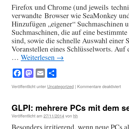
Firefox und Chrome (und jeweils techn
verwandte Browser wie SeaMonkey und
Hinzufügen „eigener“ Suchmaschinen u
Suchmaschinen, die auf eine bestimm
sind, sowie die schnelle Auswahl einer
Voranstellen eines Schlüsselworts. Auf 
…
Weiterlesen
→
Facebook
Mastodon
Email
Teilen
für
Veröffentlicht unter
Uncategorized
|
Kommentare deaktiviert
Eig
/
ang
GLPI: mehrere PCs mit dem s
/
seit
Veröffentlicht am
27/11/2014
von
hh
WW
Besonders irritierend, wenn neue PCs a
Suc