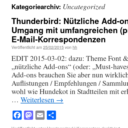
Uncategorized
Kategoriearchiv:
Thunderbird: Nützliche Add-on
Umgang mit umfangreichen (pr
E-Mail-Korrespondenzen
Veröffentlicht am
25/02/2015
von
hh
EDIT 2015-03-02: dazu: Theme Font 
„nützliche Add-ons“ (oder: „Must-have
Add-ons brauchen Sie aber nun wirklich
Auflistungen / Empfehlungen / Sammlung
wohl wie Hundekot in Stadtteilen mit e
…
Weiterlesen
→
Facebook
Mastodon
Email
Teilen
für