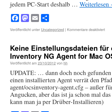
jedem PC-Start deshalb …
Weiterlesen
Facebook
Mastodon
Email
Teilen
für
Veröffentlicht unter
Uncategorized
|
Kommentare deaktiviert
OC
Inve
NG
Keine Einstellungsdateien fü
vs.
Inventory NG Agent for Mac O
PC-
Wäc
Veröffentlicht am
23/10/2012
von
hh
UPDATE: … dann doch noch gefunden (d
einen installierten Agent verrät den Pfad
agent/ocsinventory-agent.cfg – außer
Angucken, aber das ist ja schon mal das
kann man ja per Drüber-Installieren)