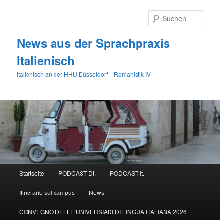
Zum
Zum
primären
sekundären
Such
Inhalt
Inhalt
springen
springen
News aus der Sprachpraxis
Italienisch
Italienisch an der HHU Düsseldorf – Romanistik IV
Hauptmenü
Startseite
PODCAST Dt.
PODCAST It.
Itinerario sul campus
News
CONVEGNO DELLE UNIVERSIADI DI LINGUA ITALIANA 2026