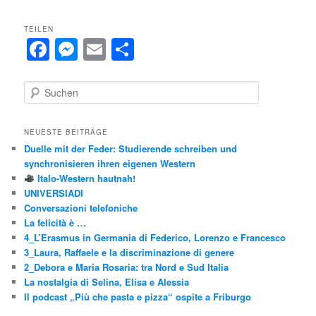
TEILEN
F
M
E
T
a
e
m
ei
c
s
ai
le
S
u
e
s
l
n
c
h
b
e
NEUESTE BEITRÄGE
e
Duelle mit der Feder: Studierende schreiben und
o
n
n
synchronisieren ihren eigenen Western
o
g
Italo-Western hautnah!
UNIVERSIADI
k
er
Conversazioni telefoniche
La felicità è …
4_L’Erasmus in Germania di Federico, Lorenzo e Francesco
3_Laura, Raffaele e la discriminazione di genere
2_Debora e Maria Rosaria: tra Nord e Sud Italia
La nostalgia di Selina, Elisa e Alessia
Il podcast „Più che pasta e pizza“ ospite a Friburgo