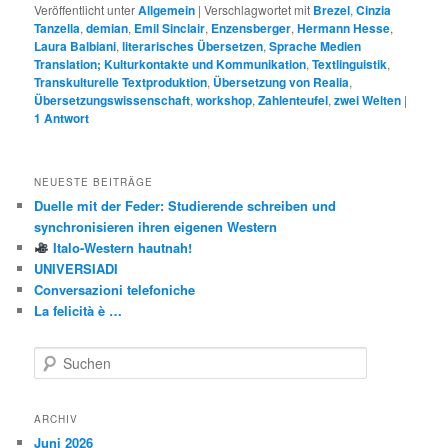
Veröffentlicht unter
Allgemein
|
Verschlagwortet mit
Brezel
,
Cinzia
Tanzella
,
demian
,
Emil Sinclair
,
Enzensberger
,
Hermann Hesse
,
Laura Balbiani
,
literarisches Übersetzen
,
Sprache Medien
Translation; Kulturkontakte und Kommunikation
,
Textlinguistik
,
Transkulturelle Textproduktion
,
Übersetzung von Realia
,
Übersetzungswissenschaft
,
workshop
,
Zahlenteufel
,
zwei Welten
|
1
Antwort
NEUESTE BEITRÄGE
Duelle mit der Feder: Studierende schreiben und
synchronisieren ihren eigenen Western
Italo-Western hautnah!
UNIVERSIADI
Conversazioni telefoniche
La felicità è …
S
u
c
h
ARCHIV
e
Juni 2026